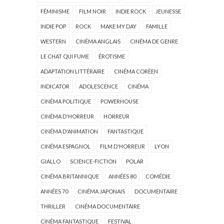
FÉMINISME
FILM NOIR
INDIE ROCK
JEUNESSE
INDIE POP
ROCK
MAKE MY DAY
FAMILLE
WESTERN
CINÉMA ANGLAIS
CINÉMA DE GENRE
LE CHAT QUI FUME
ÉROTISME
ADAPTATION LITTÉRAIRE
CINÉMA CORÉEN
INDICATOR
ADOLESCENCE
CINÉMA
CINÉMA POLITIQUE
POWERHOUSE
CINÉMA D'HORREUR
HORREUR
CINÉMA D'ANIMATION
FANTASTIQUE
CINÉMA ESPAGNOL
FILM D'HORREUR
LYON
GIALLO
SCIENCE-FICTION
POLAR
CINÉMA BRITANNIQUE
ANNÉES 80
COMÉDIE
ANNÉES 70
CINÉMA JAPONAIS
DOCUMENTAIRE
THRILLER
CINÉMA DOCUMENTAIRE
CINÉMA FANTASTIQUE
FESTIVAL