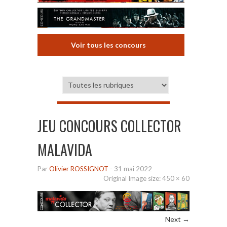
Voir tous les concours
JEU CONCOURS COLLECTOR
MALAVIDA
Par
Olivier ROSSIGNOT
-
31 mai 2022
Original Image size:
450 × 60
Next →