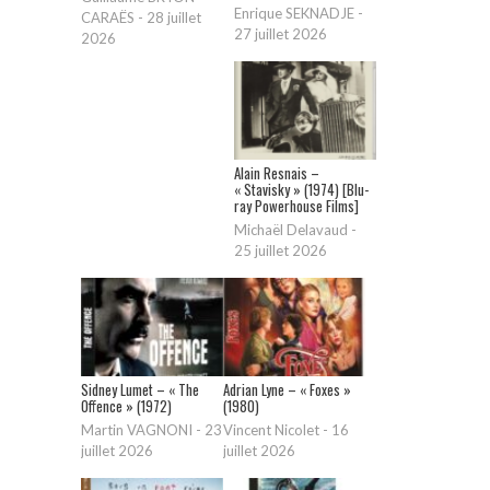
Enrique SEKNADJE
-
CARAËS
-
28 juillet
27 juillet 2026
2026
Alain Resnais –
« Stavisky » (1974) [Blu-
ray Powerhouse Films]
Michaël Delavaud
-
25 juillet 2026
Sidney Lumet – « The
Adrian Lyne – « Foxes »
Offence » (1972)
(1980)
Martin VAGNONI
-
23
Vincent Nicolet
-
16
juillet 2026
juillet 2026