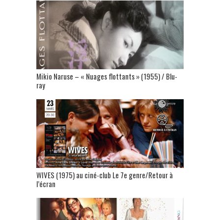
Mikio Naruse – « Nuages flottants » (1955) / Blu-
ray
WIVES (1975) au ciné-club Le 7e genre/Retour à
l’écran