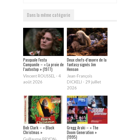
Dans la même catégorie
Pasquale Festa
Deux chefs-d’œuvre de la
Campanile – « La proie de
fantasy signés Jim
l’autostop » (1977)
Henson
Vincent ROUSSEL
-
4
Jean-François
août 2026
DICKELI
-
29 juillet
2026
Bob Clark – « Black
Gregg Araki – « The
Christmas »
Doom Generation »
(1995)
Guillaume BRYON-