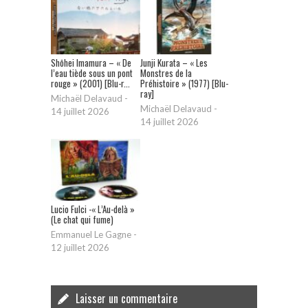
Shōhei Imamura – « De
Junji Kurata – « Les
l’eau tiède sous un pont
Monstres de la
rouge » (2001) [Blu-r...
Préhistoire » (1977) [Blu-
ray]
Michaël Delavaud
-
Michaël Delavaud
-
14 juillet 2026
14 juillet 2026
Lucio Fulci -« L’Au-delà »
(Le chat qui fume)
Emmanuel Le Gagne
-
12 juillet 2026
Laisser un commentaire