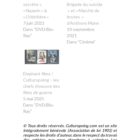
secrète »,
Brigade du suicide
« Nazarin » &
» et « Marché de
« L’Héritière »
brutes »
7 juin 2021
d’Anthony Mann
Dans "DVD/Blu-
10 septembre
Ray"
2021
Dans "Cinéma"
Elephant films /
Culturopoing – les
chefs d’oeuvre des
films de guerre
5 mai 2025
Dans "DVD/Blu-
Ray"
© Tous droits réservés. Culturopoing.com est un site
intégralement bénévole (Association de loi 1901) et
respecte les droits d’auteur, dans le respect du travail
des artistes que nous cherchons à valoriser. Les