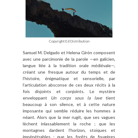
Copyright Ed Distribution
Samuel M. Delgado et Helena Girón composent
avec une parcimonie de la parole —en galicien,
langue liée à la tradition orale médiévale—,
créant une fresque autour du temps et de
l’histoire, énigmatique et sensorielle, par
l’articulation absconse de ces deux récits à la
fois disjoints et conjoints. Le mystère
enveloppant
Un corps sous la lave
tient
beaucoup à son silence, et à cette nature
imposante qui semble réduire les hommes à
néant. Alors que la mer rugit, que ses vagues
lèchent inlassablement la roche ; que les
montagnes dardent l’horizon, stoïques et
impénétrables ; que les forêts de fougères