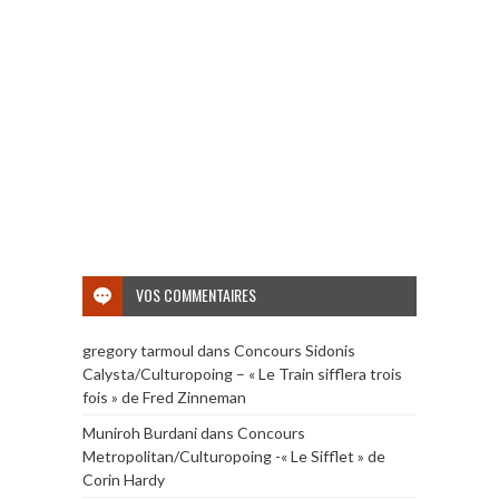
VOS COMMENTAIRES
gregory tarmoul
dans
Concours Sidonis
Calysta/Culturopoing – « Le Train sifflera trois
fois » de Fred Zinneman
Muniroh Burdani
dans
Concours
Metropolitan/Culturopoing -« Le Sifflet » de
Corin Hardy