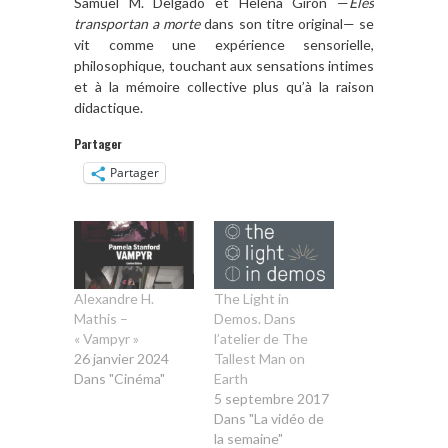
Samuel M. Delgado et Helena Girón —
Eles
transportan a morte
dans son titre original— se
vit comme une expérience sensorielle,
philosophique, touchant aux sensations intimes
et à la mémoire collective plus qu’à la raison
didactique.
Partager
Partager
Alexandre H.
The Light in
Mathis –
Demos. Dans
« Vampyr »
l’atelier de The
26 janvier 2024
Tallest Man on
Dans "Cinéma"
Earth
5 septembre 2017
Dans "La vidéo de
la semaine"