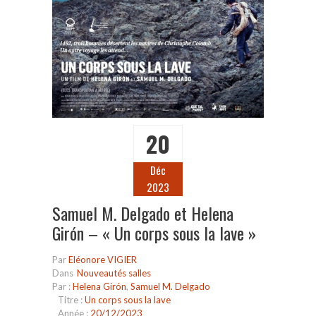
20
Déc
2023
Samuel M. Delgado et Helena
Girón – « Un corps sous la lave »
Par
Eléonore VIGIER
Dans
Nouveautés salles
Par :
Helena Girón
,
Samuel M. Delgado
Titre :
Un corps sous la lave
Année :
20/12/2023