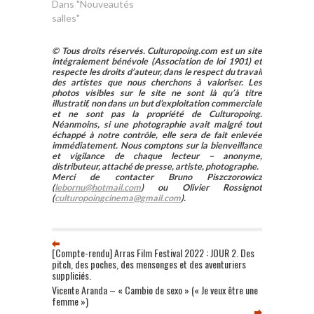
Dans "Nouveautés
salles"
© Tous droits réservés. Culturopoing.com est un site
intégralement bénévole (Association de loi 1901) et
respecte les droits d’auteur, dans le respect du travail
des artistes que nous cherchons à valoriser. Les
photos visibles sur le site ne sont là qu’à titre
illustratif, non dans un but d’exploitation commerciale
et ne sont pas la propriété de Culturopoing.
Néanmoins, si une photographie avait malgré tout
échappé à notre contrôle, elle sera de fait enlevée
immédiatement. Nous comptons sur la bienveillance
et vigilance de chaque lecteur – anonyme,
distributeur, attaché de presse, artiste, photographe.
Merci de contacter Bruno Piszczorowicz
(
lebornu@hotmail.com
) ou Olivier Rossignot
(
culturopoingcinema@gmail.com
).
[Compte-rendu] Arras Film Festival 2022 : JOUR 2. Des
pitch, des poches, des mensonges et des aventuriers
suppliciés.
Vicente Aranda – « Cambio de sexo » (« Je veux être une
femme »)