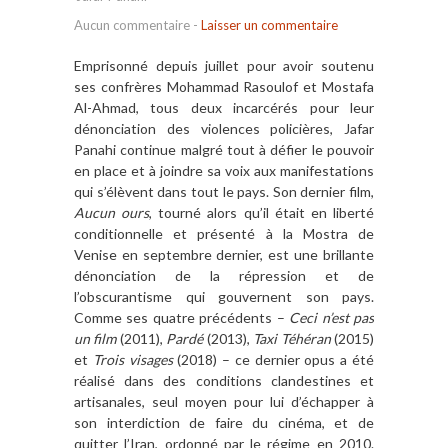
Aucun commentaire
-
Laisser un commentaire
Emprisonné depuis juillet pour avoir soutenu
ses confrères Mohammad Rasoulof et Mostafa
Al-Ahmad, tous deux incarcérés pour leur
dénonciation des violences policières, Jafar
Panahi continue malgré tout à défier le pouvoir
en place et à joindre sa voix aux manifestations
qui s’élèvent dans tout le pays. Son dernier film,
Aucun ours
, tourné alors qu’il était en liberté
conditionnelle et présenté à la Mostra de
Venise en septembre dernier, est une brillante
dénonciation de la répression et de
l’obscurantisme qui gouvernent son pays.
Comme ses quatre précédents –
Ceci n’est pas
un film
(2011),
Pardé
(2013),
Taxi Téhéran
(2015)
et
Trois visages
(2018) – ce dernier opus a été
réalisé dans des conditions clandestines et
artisanales, seul moyen pour lui d’échapper à
son interdiction de faire du cinéma, et de
quitter l’Iran, ordonné par le régime en 2010.