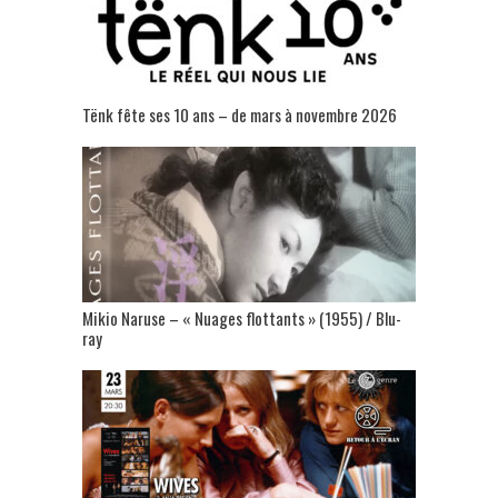
Tënk fête ses 10 ans – de mars à novembre 2026
Mikio Naruse – « Nuages flottants » (1955) / Blu-
ray