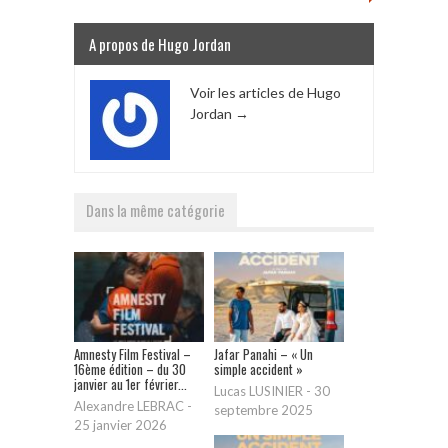
A propos de Hugo Jordan
Voir les articles de Hugo
Jordan
→
Dans la même catégorie
Amnesty Film Festival –
Jafar Panahi – « Un
16ème édition – du 30
simple accident »
janvier au 1er février...
Lucas LUSINIER
-
30
Alexandre LEBRAC
-
septembre 2025
25 janvier 2026