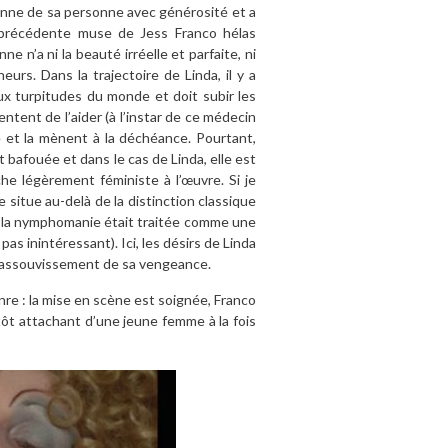
donne de sa personne avec générosité et a
 précédente muse de Jess Franco hélas
n’a ni la beauté irréelle et parfaite, ni
eurs. Dans la trajectoire de Linda, il y a
aux turpitudes du monde et doit subir les
ntent de l’aider (à l’instar de ce médecin
e et la mènent à la déchéance. Pourtant,
 bafouée et dans le cas de Linda, elle est
he légèrement féministe à l’œuvre. Si je
 situe au-delà de la distinction classique
 la nymphomanie était traitée comme une
, pas inintéressant). Ici, les désirs de Linda
l’assouvissement de sa vengeance.
nre : la mise en scène est soignée, Franco
lutôt attachant d’une jeune femme à la fois