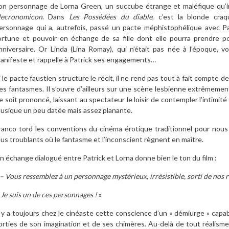
on personnage de Lorna Green, un succube étrange et maléfique qu’i
ecronomicon
. Dans
Les Possédées du diable
, c’est la blonde cra
ersonnage qui a, autrefois, passé un pacte méphistophélique avec Pat
ortune et pouvoir en échange de sa fille dont elle pourra prendre p
nniversaire. Or Linda (Lina Romay), qui n’était pas née à l’époque, v
anifeste et rappelle à Patrick ses engagements…
i le pacte faustien structure le récit, il ne rend pas tout à fait compte d
es fantasmes. Il s’ouvre d’ailleurs sur une scène lesbienne extrêmeme
e soit prononcé, laissant au spectateur le loisir de contempler l’intimi
usique un peu datée mais assez planante.
ranco tord les conventions du cinéma érotique traditionnel pour nous
lus troublants où le fantasme et l’inconscient règnent en maître.
n échange dialogué entre Patrick et Lorna donne bien le ton du film :
– Vous ressemblez à un personnage mystérieux, irrésistible, sorti de nos
 Je suis un de ces personnages !
»
l y a toujours chez le cinéaste cette conscience d’un « démiurge » cap
orties de son imagination et de ses chimères. Au-delà de tout réalisme, 