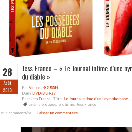
Jess Franco – « Le Journal intime d’une n
28
du diable »
Août
Par
Vincent ROUSSEL
2018
Dans
DVD/Blu-Ray
Par :
Jess Franco
Titre :
Le Journal intime d'une nymphomane
,
L
cinéma érotique
,
érotisme
,
Jess Franco
ucun commentaire
-
Laisser un commentaire