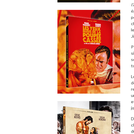
l
é
p
c
l
J
P
s
s
t
L
d
r
u
e
j
D
c
d