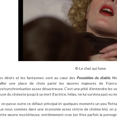
© Le chat qui fume
es désirs et les fantasmes sont au cœur des
Possédées du diable
, fi
ailler une place de choix parmi les œuvres majeures de Franco s
ostsynchronisation assez désastreuse. C’est une pitié d’entendre les voi
use du cinéaste jusqu’à sa mort (l’actrice, hélas, ne lui survivra pas) ou
i on passe outre ce défaut principal et quelques moments un peu flottan
ue nous sommes dans une économie assez stricte de cinéma bis), on 
ette œuvre mystérieuse, extrêmement crue (on frise parfois la pornogra