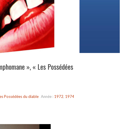
ymphomane », « Les Possédées
es Possédées du diable
Année :
1972
,
1974