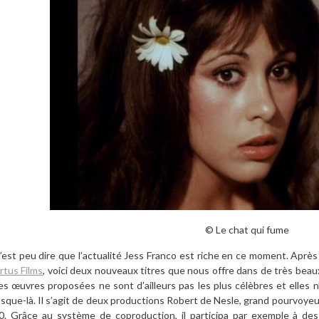
© Le chat qui fume
’est peu dire que l’actualité Jess Franco est riche en ce moment. Après 
rtus Films
, voici deux nouveaux titres que nous offre dans de très bea
es œuvres proposées ne sont d’ailleurs pas les plus célèbres et elles n’
usque-là. Il s’agit de deux productions Robert de Nesle, grand pourvoyeu
0. Grâce au système de coproduction, il participa par exemple à d