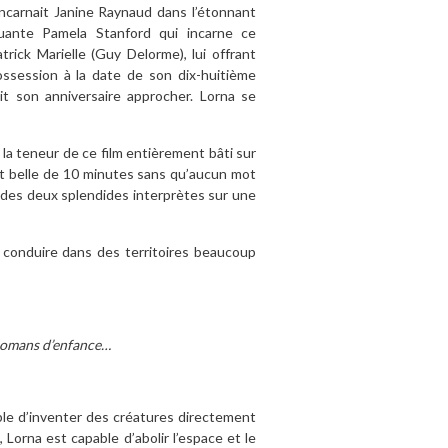
ncarnait Janine Raynaud dans l’étonnant
quante Pamela Stanford qui incarne ce
rick Marielle (Guy Delorme), lui offrant
ossession à la date de son dix-huitième
oit son anniversaire approcher. Lorna se
e la teneur de ce film entièrement bâti sur
nt belle de 10 minutes sans qu’aucun mot
té des deux splendides interprètes sur une
 conduire dans des territoires beaucoup
 romans d’enfance…
able d’inventer des créatures directement
Lorna est capable d’abolir l’espace et le