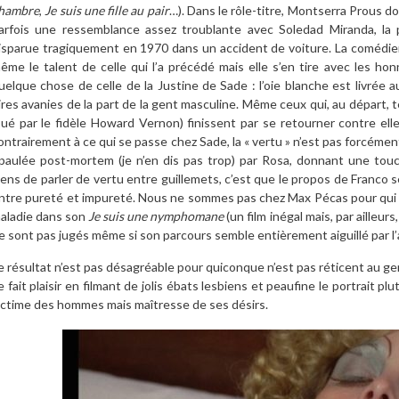
hambre
,
Je suis une fille au pair
…). Dans le rôle-titre, Montserra Prous 
arfois une ressemblance assez troublante avec Soledad Miranda, la
isparue tragiquement en 1970 dans un accident de voiture. La comédienne 
ême le talent de celle qui l’a précédé mais elle s’en tire avec les honn
uelque chose de celle de la Justine de Sade : l’oie blanche est livrée 
ires avanies de la part de la gent masculine. Même ceux qui, au départ, te
oué par le fidèle Howard Vernon) finissent par se retourner contre ell
ontrairement à ce qui se passe chez Sade, la « vertu » n’est pas forcément
paulée post-mortem (je n’en dis pas trop) par Rosa, donnant une touc
iens de parler de vertu entre guillemets, c’est que le propos de Franco se
ntre pureté et impureté. Nous ne sommes pas chez Max Pécas pour qui
aladie dans son
Je suis une nymphomane
(un film inégal mais, par ailleurs
e sont pas jugés même si son parcours semble entièrement aiguillé par 
e résultat n’est pas désagréable pour quiconque n’est pas réticent au ge
e fait plaisir en filmant de jolis ébats lesbiens et peaufine le portrait p
ictime des hommes mais maîtresse de ses désirs.