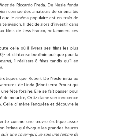
ines
de Riccardo Freda. De Nesle fonda
 bien connue des amateurs de cinéma bis
 que le cinéma populaire est en train de
télévision. Il décide alors d’investir dans
eux films de Jess Franco, notamment ces
te celle où il livrera ses films les plus
0)- et d’intense boulimie puisque pour la
omane
), il réalisera 8 films tandis qu’il en
e
).
érotiques que Robert De Nesle initia au
ventures de Linda (Montserra Prous) qui
une fête foraine. Elle se fait passer pour
né de meurtre, Ortiz clame son innocence
e. Celle-ci mène l’enquête et découvre le
présente comme une œuvre érotique assez
ion intime qui évoque les grandes heures
 suis une cover-girl
,
Je suis une femme de