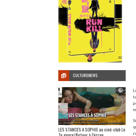
CULTURONEWS
L
t
p
m
S
q
LES STANCES A SOPHIE au ciné-club Le
c
7e genre/Retour à l’écran