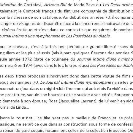
’Atlantide
de Cottafavi,
Arizona Bill
de Mario Bava ou
Les Deux orphel
galement le Comptoir français du film, une compagnie de distribution
our la richesse de son catalogue. Au début des années 70, il comprend
hanger de visage et de disparaître face à la concurrence impitoyable de la 
e cinéma érotique et c’est dans ce contexte que naquirent de nombr
ournal intime d’une nymphomane
et
Les Possédées du diable
.
our le cinéaste, c’est à la fois une période de grande liberté -sans dou
inguliers et les plus réussis (mis à part quelques fleurons des années 6
eule année 1972 (date de tournage du
Journal intime d’une nymph
ournera 6 en 1974 (avec dans le lot, le très réussi
Les Possédées du diabl
es deux titres proposés s’inscrivent donc dans cette vogue de films 
ébut des années 70.
Le Journal intime d’une nymphomane
narre les a
econnait un jour dans un night-club l’homme qui autrefois l’a violée dans 
ne prostituée, saoule son bourreau et se suicide à ses côtés. Soupçon
t demande à son épouse, Rosa (Jacqueline Laurent), de lui venir en aid
ournal de Linda…
isons-le tout net : ce film n’est pas le meilleur de Franco et se 
lassique, ne serait-ce que dans sa construction sous forme de confess
u roman de gare coquin, notamment celles de la collection Eroscope (
Je