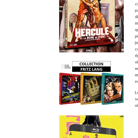
c
p
d
m
q
p
j
c
é
v
e
m
n
L
s
v