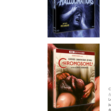
C
A
L
j
6