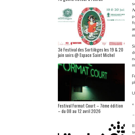
s
N
p
f
a
m
S
3è Festival des Sortilèges les 19 & 20
d
juin soirs @ Espace Saint Michel
n
m
F
p
U
«
Festival Format Court – 7ème édition
– du 08 au 12 avril 2026
–
I
s