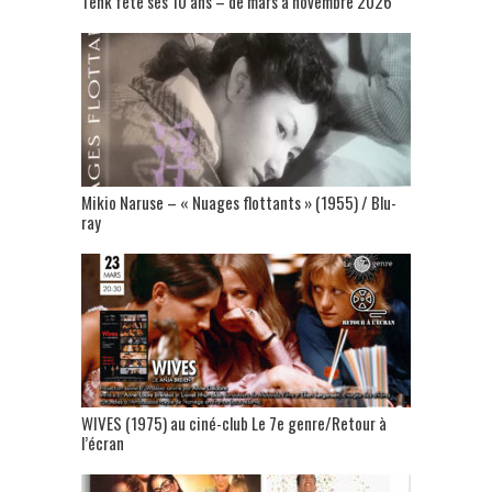
Tënk fête ses 10 ans – de mars à novembre 2026
Mikio Naruse – « Nuages flottants » (1955) / Blu-
ray
WIVES (1975) au ciné-club Le 7e genre/Retour à
l’écran