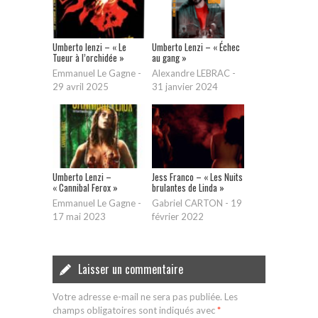
Umberto lenzi – « Le
Umberto Lenzi – « Échec
Tueur à l’orchidée »
au gang »
Emmanuel Le Gagne
-
Alexandre LEBRAC
-
29 avril 2025
31 janvier 2024
Umberto Lenzi –
Jess Franco – « Les Nuits
« Cannibal Ferox »
brulantes de Linda »
Emmanuel Le Gagne
-
Gabriel CARTON
-
19
17 mai 2023
février 2022
Laisser un commentaire
Votre adresse e-mail ne sera pas publiée.
Les
champs obligatoires sont indiqués avec
*