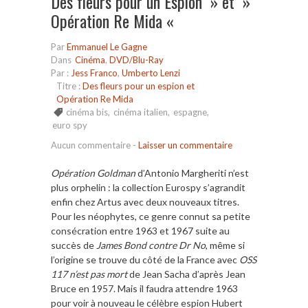
Des fleurs pour un Espion » et »
Opération Re Mida «
Par
Emmanuel Le Gagne
Dans
Cinéma
,
DVD/Blu-Ray
Par :
Jess Franco
,
Umberto Lenzi
Titre :
Des fleurs pour un espion et
Opération Re Mida
cinéma bis
,
cinéma italien
,
espagne
,
euro spy
Aucun commentaire
-
Laisser un commentaire
Opération Goldman
d’Antonio Margheriti n’est
plus orphelin : la collection Eurospy s’agrandit
enfin chez Artus avec deux nouveaux titres.
Pour les néophytes, ce genre connut sa petite
consécration entre 1963 et 1967 suite au
succès de
James Bond contre Dr No
, même si
l’origine se trouve du côté de la France avec
OSS
117 n’est pas mort
de Jean Sacha d’après Jean
Bruce en 1957. Mais il faudra attendre 1963
pour voir à nouveau le célèbre espion Hubert