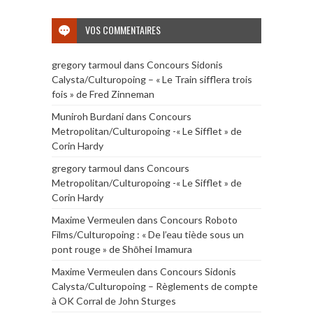
VOS COMMENTAIRES
gregory tarmoul
dans
Concours Sidonis
Calysta/Culturopoing – « Le Train sifflera trois
fois » de Fred Zinneman
Muniroh Burdani
dans
Concours
Metropolitan/Culturopoing -« Le Sifflet » de
Corin Hardy
gregory tarmoul
dans
Concours
Metropolitan/Culturopoing -« Le Sifflet » de
Corin Hardy
Maxime Vermeulen
dans
Concours Roboto
Films/Culturopoing : « De l’eau tiède sous un
pont rouge » de Shōhei Imamura
Maxime Vermeulen
dans
Concours Sidonis
Calysta/Culturopoing – Règlements de compte
à OK Corral de John Sturges