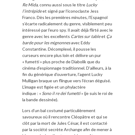
Re Mida
, connu aussi sous le titre
Lucky
l’intrépide
et signé par l’iconoclaste Jess
Franco. Dès les premières minutes, l’Espagnol
s’écarte radicalement du genre, visiblement peu
intéressé par l’euro spy. Il avait déjà flirté avec le
genre avec les excellents
Cartes sur table
et
Ça
barde pour les mignonnes
avec Eddy
Constantine. Décomplexé, il pousse les
curseurs encore plus loin et délivre un pur
« fumetti » plus proche de Diabolik que du
cinéma d’espionnage traditionnel. D’ailleurs, à la
fin du générique d’ouverture, l’agent Lucky
Mulligan braque un flingue vers l’écran déguisé.
L’image est figée et un phylactère
indique : «
Sono il re dei fumetti
» (je suis le roi de
la bande dessinée).
Lors d’un bal costumé particulièrement
savoureux où il rencontre Cléopâtre et qui se
clôt par la mort de Jules César, il est contacté
par la société secrète Archange afin de mener à