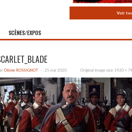
Voir to
SCÈNES/EXPOS
SCARLET_BLADE
ar
Olivier ROSSIGNOT
-
25 mai 2020
Original Image size:
1920 × 7