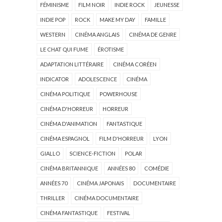
FÉMINISME
FILM NOIR
INDIE ROCK
JEUNESSE
INDIE POP
ROCK
MAKE MY DAY
FAMILLE
WESTERN
CINÉMA ANGLAIS
CINÉMA DE GENRE
LE CHAT QUI FUME
ÉROTISME
ADAPTATION LITTÉRAIRE
CINÉMA CORÉEN
INDICATOR
ADOLESCENCE
CINÉMA
CINÉMA POLITIQUE
POWERHOUSE
CINÉMA D'HORREUR
HORREUR
CINÉMA D'ANIMATION
FANTASTIQUE
CINÉMA ESPAGNOL
FILM D'HORREUR
LYON
GIALLO
SCIENCE-FICTION
POLAR
CINÉMA BRITANNIQUE
ANNÉES 80
COMÉDIE
ANNÉES 70
CINÉMA JAPONAIS
DOCUMENTAIRE
THRILLER
CINÉMA DOCUMENTAIRE
CINÉMA FANTASTIQUE
FESTIVAL