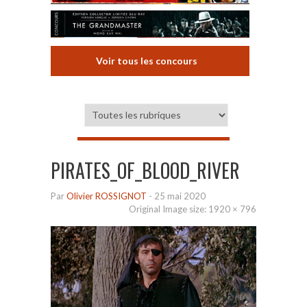
Voir tous les concours
PIRATES_OF_BLOOD_RIVER
Par
Olivier ROSSIGNOT
-
25 mai 2020
Original Image size:
1920 × 796