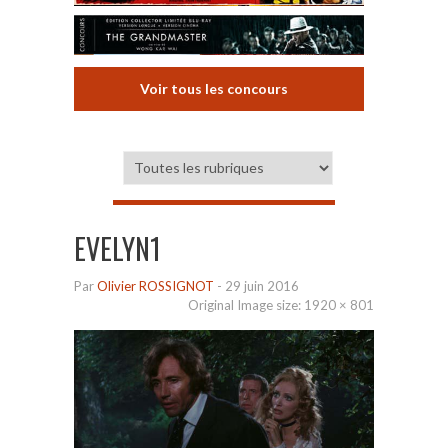
Voir tous les concours
EVELYN1
Par
Olivier ROSSIGNOT
-
29 juin 2016
Original Image size:
1920 × 801