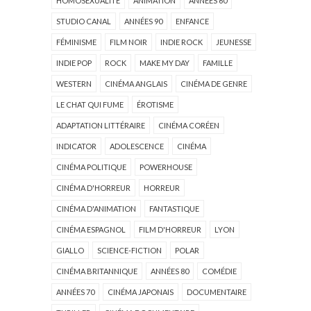
HOMOSEXUALITÉ
ANIMATION
ANNÉES 60
STUDIO CANAL
ANNÉES 90
ENFANCE
FÉMINISME
FILM NOIR
INDIE ROCK
JEUNESSE
INDIE POP
ROCK
MAKE MY DAY
FAMILLE
WESTERN
CINÉMA ANGLAIS
CINÉMA DE GENRE
LE CHAT QUI FUME
ÉROTISME
ADAPTATION LITTÉRAIRE
CINÉMA CORÉEN
INDICATOR
ADOLESCENCE
CINÉMA
CINÉMA POLITIQUE
POWERHOUSE
CINÉMA D'HORREUR
HORREUR
CINÉMA D'ANIMATION
FANTASTIQUE
CINÉMA ESPAGNOL
FILM D'HORREUR
LYON
GIALLO
SCIENCE-FICTION
POLAR
CINÉMA BRITANNIQUE
ANNÉES 80
COMÉDIE
ANNÉES 70
CINÉMA JAPONAIS
DOCUMENTAIRE