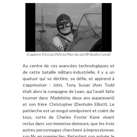
(Capture d’écran DVD
Le Mur du son
© Studio Canal)
Au centre de ces avancées technologiques et
de cette bataille militaro-industrielle, il y a un
quatuor qui se déchire, se défie, et apprend
à
s’
apprivoiser
: John, Tony, Susan (Ann Todd
était alors la compagne de Lean, qui l
’
avait faite
tourner dans
Madeleine
, deux ans auparavant)
et son fr
è
re Christopher (Denholm Elliott).
Le
patriarche
est un mogul omnipotent et craint de
tous, sorte de Charles Foster Kane vivant
reclus dans son immense demeure, que les trois
autres personnages cherchent
à
impressionner,
son fils en premier lieu.
Retardant son arrivée, le