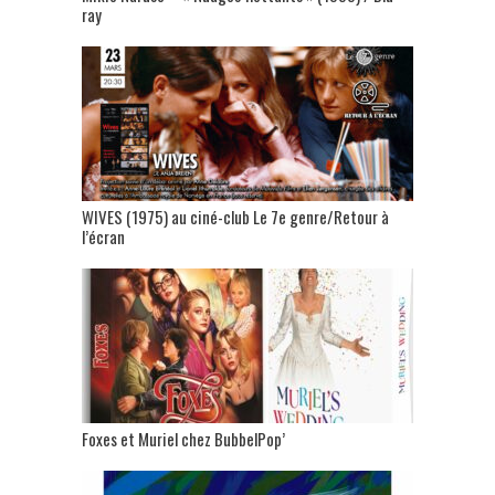
ray
WIVES (1975) au ciné-club Le 7e genre/Retour à
l’écran
Foxes et Muriel chez BubbelPop’