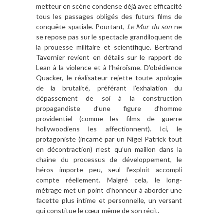
metteur en sc
ène condense d
é
jà
avec efficacité
tous les passages obligés des futurs films de
conqu
ê
te spatiale. Pourtant,
Le Mur du son
ne
se repose pas sur le spectacle grandiloquent de
la prouesse militaire et scientifique. Bertrand
Tavernier revient en détails sur le rapport de
Lean
à
la violence et
à l’h
é
ro
ï
sme. D
’ob
édience
Quacker, le réalisateur rejette toute apologie
de la brutalité
, pr
é
f
érant l
’
exhalation du
dépassement de soi
à
la construction
propagandiste d
’
une figure d
’
homme
providentiel (comme les films de guerre
hollywoodiens les affectionnent). Ici, le
protagoniste (incarné
par un Nigel Pat
rick tout
en décontraction) n
’
est qu
’
un maillon dans la
cha
î
ne du processus de développement, le
héros importe peu, seul l
’
exploit accompli
compte réellement. Malgré cela, le long-
métrage met un point d
’
honneur
à
aborder une
facette plus intime et personnelle, un versant
qui constitue le cœur m
ê
me de son ré
cit.