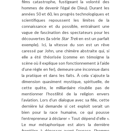
films catastrophe, fustigeant la volonté des
hommes de devenir l’égal de Dieu). Durant les
années 50 et 60, les progr
è
s technologiques et
scientifiques repoussent les limites de la
connaissance et du possible, entra
î
nant une
vague de fascination des spectateurs pour les
découvertes (la sé
rie
Star Trek
en est un parfait
exemple). Ici, la vitesse du son est un r
êve
caress
é par John, une chim
è
re abstraite qui, si
elle a é
t
é
th
é
oris
ée (comme en témoigne la
sc
è
ne o
ù
il explique son fonctionnement
à l’
aide
d
’
une r
è
gle en fer), demeure une inconnue dans
la pratique et dans les faits. À cela s
’
ajoute la
dimension quasiment mystique, spirituelle, de
cette qu
ê
te, le milliardaire n
’
oublie pas de
mentionner l
’hostilit
é de la religion envers
l
’
aviation. Lors d
’
un dialogue avec sa fille, cette
derni
è
re lui demande si cet exploit serait un
bien pour la race humaine, ce qui pousse
l
’
entrepreneur
à d
éclarer
«
Tout dé
pend d
’
elle
»
.
Le mur métaphorique est alors la derni
è
re
fronti
è
re à d
épasser avant l
’
espace, l
’
homme