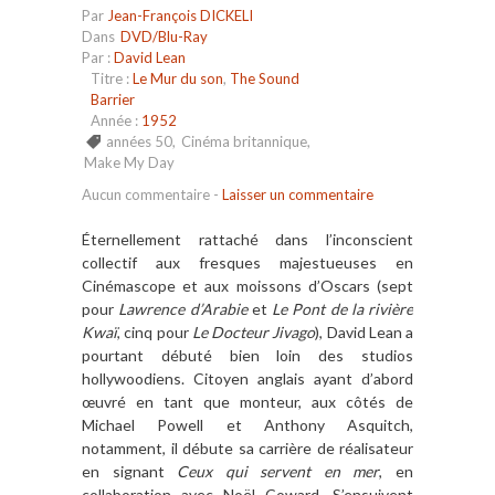
Par
Jean-François DICKELI
Dans
DVD/Blu-Ray
Par :
David Lean
Titre :
Le Mur du son
,
The Sound
Barrier
Année :
1952
années 50
,
Cinéma britannique
,
Make My Day
Aucun commentaire
-
Laisser un commentaire
Éternellement rattaché dans l’inconscient
collectif aux fresques majestueuses en
Cinémascope et aux moissons d’Oscars (sept
pour
Lawrence d’Arabie
et
Le Pont de la rivi
è
re
Kwaï
, cinq pour
Le Docteur Jivago
), David Lean a
pourtant débuté bien loin des studios
hollywoodiens. Citoyen anglais ayant d
’
abord
œuvré en tant que monteur, aux c
ôt
és de
Michael Powell et Anthony Asquitch,
notamment, il débute sa
carriè
re
de r
éalisateur
en signant
Ceux qui servent en mer
, en
collaboration avec No
ë
l Coward. S’ensuivent