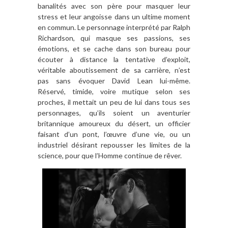
banalités avec son p
è
re pour masquer leur
stress et leur angoisse dans un ultime moment
en commun. Le personnage interpré
t
é par Ralph
Richardson, qui masque ses passions, ses
émotions, et se cache dans son bureau pour
écouter à distance la tentative d
’
exploit,
véritable aboutissement de sa carri
ère, n
’
est
pas sans évoquer David Lean lui-m
ê
me.
R
é
serv
é, timide, voire mutique selon ses
proches, il mettait un peu de lui dans tous ses
personnages, qu
’
ils soient un aventurier
britannique amoureux du désert, un officier
faisant d
’
un pont, l’œuvre d
’
une vie, ou un
industriel désirant repousser les limites de la
science, pour que l
’
Homme continue de r
êver.