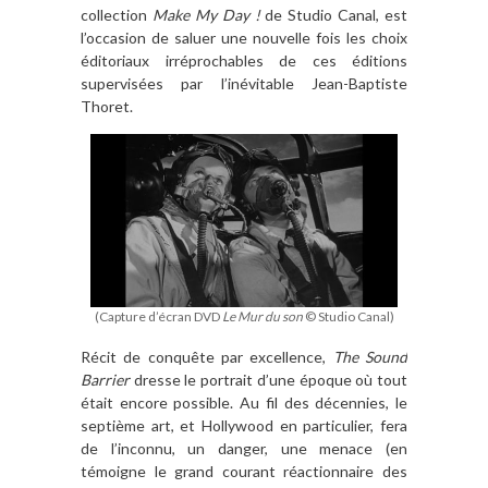
collection
Make My Day
!
de Studio Canal, est
l
’
occasion de saluer une nouvelle fois les choix
éditoriaux irréprochables de ces éditions
supervisées par l
’in
évitable Jean-Baptiste
Thoret.
(Capture d’écran DVD
Le Mur du son
© Studio Canal)
R
écit de conqu
ê
te par excellence,
The Sound
Barrier
dresse le portrait d
’
une époque o
ù
tout
était encore possible. Au fil des décennies, le
septi
è
me art, et Hollywood en particulier, fera
de l
’
inconnu, un danger, une menace (en
témoigne le grand courant réactionnaire des