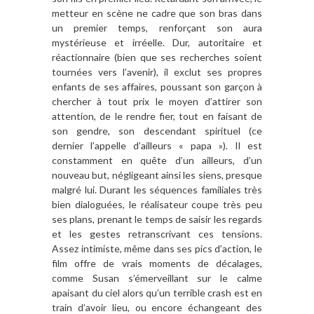
metteur en sc
è
ne ne cadre que son bras dans
un premier temps, renfor
ç
ant son aura
mystérieuse et irréelle. Dur, autoritaire et
réactionnaire (bien que ses recherches soient
tournées vers l
’
avenir), il exclut ses propres
enfants de ses affaires, poussant son gar
çon à
chercher
à
tout prix le moyen d
’
attirer son
attention, de le rendre fier, tout en faisant de
son gendre, son descendant spirituel (ce
dernier l
’
appelle d
’
ailleurs
« papa »
). Il est
constamment en qu
ête d’
un ailleurs, d
’
un
nouveau but, négligeant ainsi les siens, presque
malgré lui. Durant les séquences familiales tr
è
s
bien dialoguées, le réalisateur coupe tr
è
s peu
ses plans, prenant le temps de saisir les regards
et les gestes retranscrivant ces tensions.
Assez intimiste, m
ê
me dans ses pics d
’
action, le
film offre de vrais moments de décalages,
comme Susan s’émerveillant sur le calme
apaisant du ciel alors qu
’
un terrible crash est en
train d
’
avoir lieu, ou encore
échangeant des