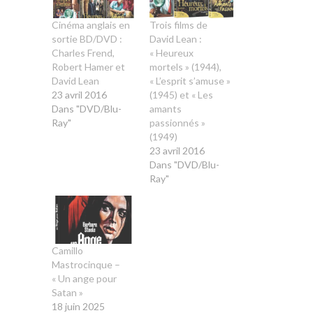
Cinéma anglais en
Trois films de
sortie BD/DVD :
David Lean :
Charles Frend,
« Heureux
Robert Hamer et
mortels » (1944),
David Lean
« L’esprit s’amuse »
23 avril 2016
(1945) et « Les
Dans "DVD/Blu-
amants
Ray"
passionnés »
(1949)
23 avril 2016
Dans "DVD/Blu-
Ray"
Camillo
Mastrocinque –
« Un ange pour
Satan »
18 juin 2025