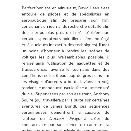
Perfectionniste et minutieux, David Lean s
’
est
entouré de pilotes et de spécialistes en
aéronautique afin de préparer son film,
consignant un journal de recherche détaillé afin
de coller au plus pr
è
s de la
r
é
alit
é
(bien que
certains spectateurs pointilleux aient noté çà
et l
à
, quelques inexactitudes techniques). Il met
un point d
’
honneur
à
rendre les sc
è
nes de
voltiges les plus vraisemblables possible. Il
refuse ainsi l
’
utilisation de maquettes et de
transparence, favorise le tournage dans des
conditions réelles (beaucoup de gros plans sur
les visages d
’
acteurs
à
bord d
’
avions en vol),
rendant le monde minuscule face
à l’
immensit
é
du ciel. Supervisées par son assistant, Anthony
Squire (qui travaillera par la suite sur certaines
aventures de James Bond), ces séquences
vertigineuses démontrent la capacité de
l’auteur du
Docteur Jivago
à
cr
éer du
spectaculaire par sa science du cadre et la
rythmique presque musicale de son montage.