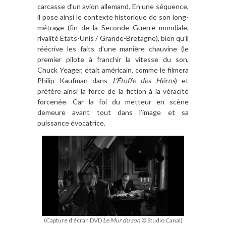
carcasse d
’
un avion allemand. En une séquence,
il pose ainsi le contexte historique de son long-
métrage (fin de la Seconde Guerre mondiale,
rivalité États-Unis / Grande-Bretagne), bien qu
’
il
r
éécrive les faits d
’
une mani
è
re chauvine (le
premier pilote
à
franchir la vitesse du son,
Chuck Yeager, était
am
éricain, comme le filmera
Philip Kaufman dans
L
’É
toffe des H
é
ros
) et
pré
f
è
re ainsi la force de la fiction
à
la vé
racit
é
forcenée. Car la foi du metteur en sc
è
ne
demeure avant tout dans l
’
image et sa
puissance é
vocatrice.
(Capture d’écran DVD
Le Mur du son
© Studio Canal)