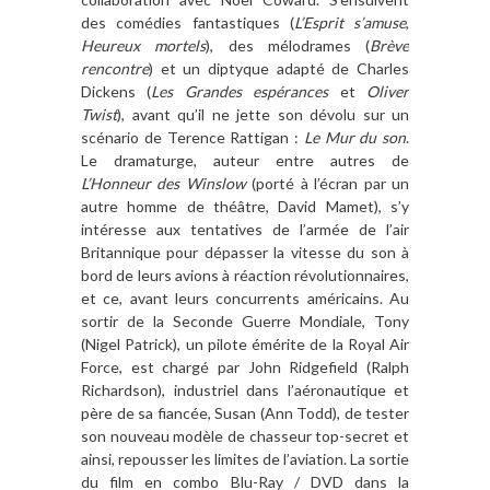
des comédies fantastiques (
L’Esprit s’amuse
,
Heureux mortels
), des mé
lodrames (
Br
è
ve
rencontre
) et un diptyque adapté
de Charles
Dickens (
Les Grandes espérances
et
Oliver
Twist
), avant qu’il ne jette son dévolu sur un
scé
nario de Terence Rattigan
:
Le Mur du son
.
Le dramaturge, auteur entre autres de
L’Honneur des Winslow
(port
é à
l
’écran par un
autre homme de théâtre, David Mamet), s’y
intéresse aux tentatives de l’armée de l’air
Britannique pour dépasser la vitesse du son
à
bord de leurs avions
à r
éaction révolutionnaires,
et ce, avant leurs concurrents américains. Au
sortir de la Seconde Guerre Mondiale, Tony
(Nigel Patrick), un pilote é
m
érite de la Royal Air
Force, est chargé par John Ridgefield (Ralph
Richardson), industriel dans l
’a
éronautique et
p
è
re de sa fiancée, Susan (Ann Todd), de tester
son nouveau mod
è
le de chasseur top-secret et
ainsi, repousser les limites de l
’
aviation. La sortie
du film en combo Blu-Ray / DVD dans la