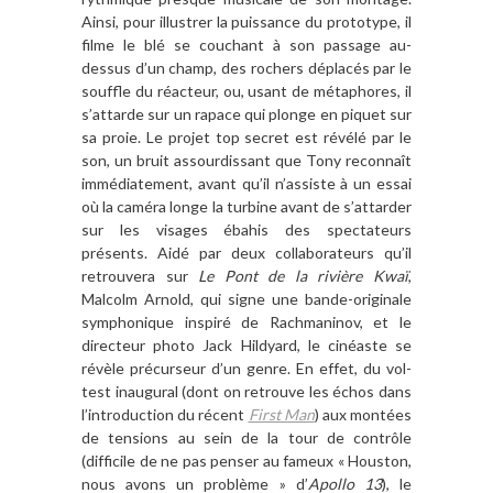
Ainsi, pour illustrer la puissance du prototype, il
filme le blé se couchant
à
son passage au-
dessus d
’
un champ, des rochers dé
plac
és par le
souffle du réacteur, ou, usant de métaphores, il
s
’
attarde sur un rapace qui plonge en piquet sur
sa proie. Le projet top secret est ré
v
é
l
é par le
son, un bruit assourdissant que Tony reconna
î
t
imm
édiatement, avant qu
’
il n
’
assiste
à
un essai
o
ù la cam
éra longe la turbine avant de s
’
attarder
sur les visages ébahis des spectateurs
pré
sents. Aid
é par deux collaborateurs qu
’
il
retrouvera sur
Le Pont de la rivi
è
re Kwaï
,
Malcolm Arnold, qui signe une bande-originale
symphonique inspiré de Rachmaninov, et le
directeur photo Jack Hildyard, le
cin
é
aste
se
ré
v
è
le précurseur d
’
un genre. En effet, du vol-
test inaugural (dont on retrouve les échos dans
l
’
introduction du récent
First Man
) aux montées
de tensions au sein de la tour de contr
ô
le
(difficile de ne pas penser au fameux
«
Houston,
nous avons un probl
è
me
»
d’
Apollo 13
), le