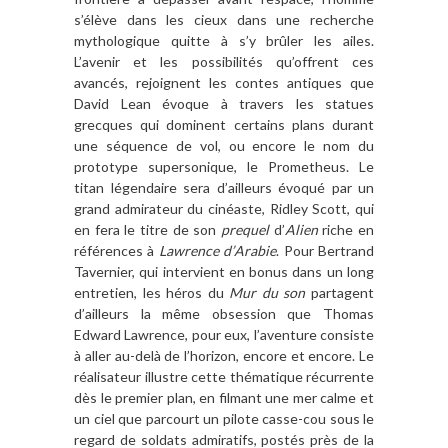
s’é
l
è
ve dans les cieux dans une recherche
mythologique quitte
à s’
y br
ûler les ailes.
L
’
avenir et les possibilité
s qu
’
offrent ces
avancés, rejoignent les contes antiques que
David Lean évoque
à
travers les statues
grecques qui dominent certains plans durant
une séquence de vol, ou encore le nom du
prototype supersonique, le Prometheus. Le
titan légendaire sera d
’
ailleurs évoqué par un
grand admirateur du cinéaste, Ridley Scott, qui
en fera le titre de son
prequel
d
’
Alien
riche en
ré
f
érences
à
Lawrence d
’
Arabie
. Pour Bertrand
Tavernier, qui intervient en bonus dans un long
entretien, les héros du
Mur du son
partagent
d
’
ailleurs la m
ê
me obsession que Thomas
Edward Lawrence, pour eux, l
’
aventure consiste
à
aller au-del
à
de l
’
horizon, encore et encore. Le
réalisateur illustre cette thématique ré
currente
d
è
s le premier plan, en filmant une mer calme et
un ciel que parcourt un pilote casse-cou sous le
regard de soldats admiratifs, postés pr
è
s de la