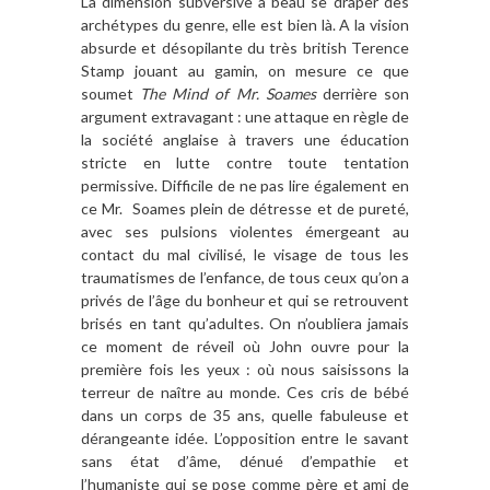
La dimension subversive a beau se draper des
archétypes du genre, elle est bien là. A la vision
absurde et désopilante du très british Terence
Stamp jouant au gamin, on mesure ce que
soumet
The Mind of Mr. Soames
derrière son
argument extravagant : une attaque en règle de
la société anglaise à travers une éducation
stricte en lutte contre toute tentation
permissive. Difficile de ne pas lire également en
ce Mr. Soames plein de détresse et de pureté,
avec ses pulsions violentes émergeant au
contact du mal civilisé, le visage de tous les
traumatismes de l’enfance, de tous ceux qu’on a
privés de l’âge du bonheur et qui se retrouvent
brisés en tant qu’adultes. On n’oubliera jamais
ce moment de réveil où John ouvre pour la
première fois les yeux : où nous saisissons la
terreur de naître au monde. Ces cris de bébé
dans un corps de 35 ans, quelle fabuleuse et
dérangeante idée. L’opposition entre le savant
sans état d’âme, dénué d’empathie et
l’humaniste qui se pose comme père et ami de