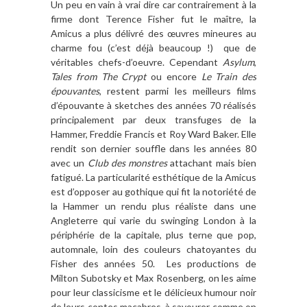
Un peu en vain à vrai dire car contrairement à la
firme dont Terence Fisher fut le maître, la
Amicus a plus délivré des œuvres mineures au
charme fou (c’est déjà beaucoup !) que de
véritables chefs-d’oeuvre. Cependant
Asylum
,
Tales from The Crypt
ou encore
Le Train des
épouvantes
, restent parmi les meilleurs films
d’épouvante à sketches des années 70 réalisés
principalement par deux transfuges de la
Hammer, Freddie Francis et Roy Ward Baker. Elle
rendit son dernier souffle dans les années 80
avec un
Club des monstres
attachant mais bien
fatigué. La particularité esthétique de la Amicus
est d’opposer au gothique qui fit la notoriété de
la Hammer un rendu plus réaliste dans une
Angleterre qui varie du swinging London à la
périphérie de la capitale, plus terne que pop,
automnale, loin des couleurs chatoyantes du
Fisher des années 50. Les productions de
Milton Subotsky et Max Rosenberg, on les aime
pour leur classicisme et le délicieux humour noir
de leurs contes macabres, à savourer comme on