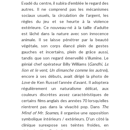
Evadé du centre, il subira d’emblée le regard des
autres. Il ne comprend pas les mécanismes
sociaux usuels, la circulation de l’argent, les
règles du jeu et se heurte à la violence
extérieure. Ce nouveau-né à la taille d’adulte
est lâché dans la nature avec son innocence
animale. Il se laisse pénétrer par la beauté
végétale, son corps élancé plein de gestes
gauches et incertains, plein de grâce aussi,
tandis que son regard émerveillé s’illumine. Le
génial chef opérateur Billy Williams (
Gandhi
,
Le
lion et le vent
,
Un dimanche comme les autres
),
encore à ses débuts, avait dirigé la photo de
Love
de Ken Russel l’année d’avant. Il adoptera
régulièrement un naturalisme délicat, aux
couleurs discrètes assez caractéristiques de
certains films anglais des années 70 lorsqu’elles
n’entrent pas dans la vivacité pop. Dans
The
Mind of Mr. Soames
, il organise une opposition
symbolique intérieurs / extérieurs. D’un côté la
clinique surexpose ses teintes froides, en