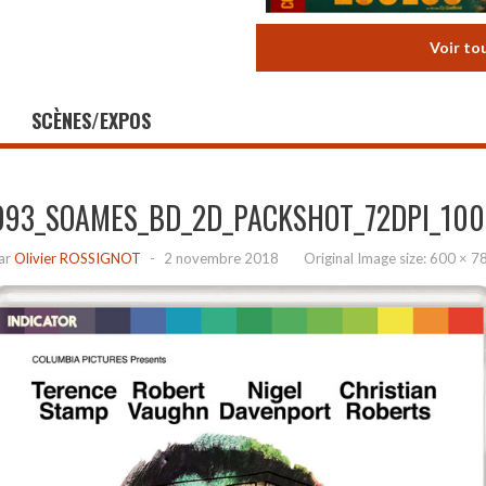
Voir to
SCÈNES/EXPOS
093_SOAMES_BD_2D_PACKSHOT_72DPI_10
ar
Olivier ROSSIGNOT
-
2 novembre 2018
Original Image size:
600 × 7