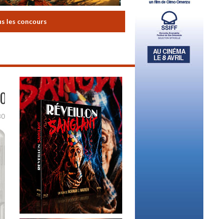
us les concours
00PX_TRANSP
80