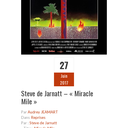
27
Juin
2017
Steve de Jarnatt – « Miracle
Mile »
Par
Audrey JEAMART
Dans
Reprises
Par :
Steve de Jarnatt