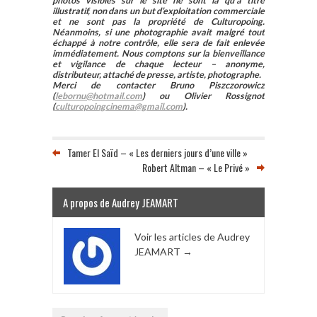
photos visibles sur le site ne sont là qu’à titre
illustratif, non dans un but d’exploitation commerciale
et ne sont pas la propriété de Culturopoing.
Néanmoins, si une photographie avait malgré tout
échappé à notre contrôle, elle sera de fait enlevée
immédiatement. Nous comptons sur la bienveillance
et vigilance de chaque lecteur – anonyme,
distributeur, attaché de presse, artiste, photographe.
Merci de contacter Bruno Piszczorowicz
(
lebornu@hotmail.com
) ou Olivier Rossignot
(
culturopoingcinema@gmail.com
).
Tamer El Saïd – « Les derniers jours d’une ville »
Robert Altman – « Le Privé »
A propos de Audrey JEAMART
Voir les articles de Audrey
JEAMART
→