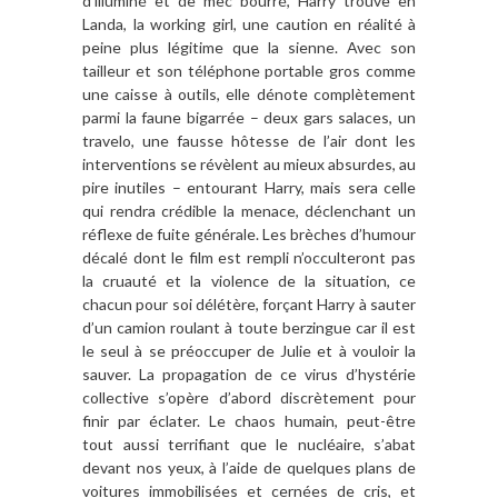
d’illuminé et de mec bourré, Harry trouve en
Landa, la working girl, une caution en réalité à
peine plus légitime que la sienne. Avec son
tailleur et son téléphone portable gros comme
une caisse à outils, elle dénote complètement
parmi la faune bigarrée – deux gars salaces, un
travelo, une fausse hôtesse de l’air dont les
interventions se révèlent au mieux absurdes, au
pire inutiles – entourant Harry, mais sera celle
qui rendra crédible la menace, déclenchant un
réflexe de fuite générale. Les brèches d’humour
décalé dont le film est rempli n’occulteront pas
la cruauté et la violence de la situation, ce
chacun pour soi délétère, forçant Harry à sauter
d’un camion roulant à toute berzingue car il est
le seul à se préoccuper de Julie et à vouloir la
sauver. La propagation de ce virus d’hystérie
collective s’opère d’abord discrètement pour
finir par éclater. Le chaos humain, peut-être
tout aussi terrifiant que le nucléaire, s’abat
devant nos yeux, à l’aide de quelques plans de
voitures immobilisées et cernées de cris, et