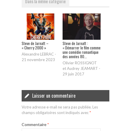
Dans la même catégorie
Steve de Jarnatt –
Steve de Jarnatt :
« Cherry 2000 »
« Démarrer le film comme
une comédie romantique
Alexandre LEBRAC
-
des années 80...
21 novembre 2023
Olivier ROSSIGNOT
et Audrey JEAMART
-
29 juin 2017
Laisser un commentaire
Votre adresse e-mail ne sera pas publiée.
Les
champs obligatoires sont indiqués avec
*
Commentaire
*