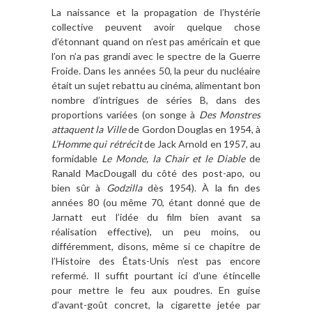
La naissance et la propagation de l’hystérie
collective peuvent avoir quelque chose
d’étonnant quand on n’est pas américain et que
l’on n’a pas grandi avec le spectre de la Guerre
Froide. Dans les années 50, la peur du nucléaire
était un sujet rebattu au cinéma, alimentant bon
nombre d’intrigues de séries B, dans des
proportions variées (on songe à
Des Monstres
attaquent la Ville
de Gordon Douglas en 1954, à
L’Homme qui rétrécit
de Jack Arnold en 1957, au
formidable
Le Monde, la Chair et le Diable
de
Ranald MacDougall du côté des post-apo, ou
bien sûr à
Godzilla
dès 1954). À la fin des
années 80 (ou même 70, étant donné que de
Jarnatt eut l’idée du film bien avant sa
réalisation effective), un peu moins, ou
différemment, disons, même si ce chapitre de
l’Histoire des États-Unis n’est pas encore
refermé. Il suffit pourtant ici d’une étincelle
pour mettre le feu aux poudres. En guise
d’avant-goût concret, la cigarette jetée par