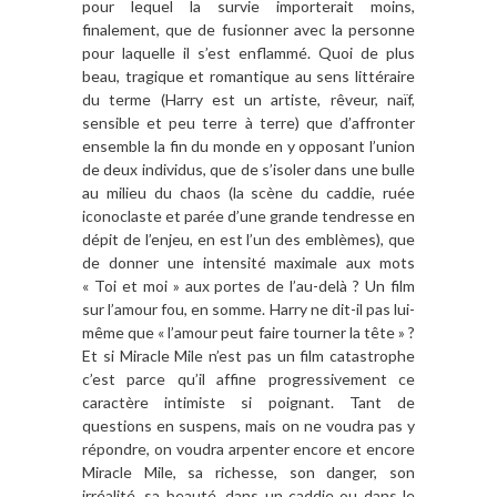
pour lequel la survie importerait moins,
finalement, que de fusionner avec la personne
pour laquelle il s’est enflammé. Quoi de plus
beau, tragique et romantique au sens littéraire
du terme (Harry est un artiste, rêveur, naïf,
sensible et peu terre à terre) que d’affronter
ensemble la fin du monde en y opposant l’union
de deux individus, que de s’isoler dans une bulle
au milieu du chaos (la scène du caddie, ruée
iconoclaste et parée d’une grande tendresse en
dépit de l’enjeu, en est l’un des emblèmes), que
de donner une intensité maximale aux mots
« Toi et moi » aux portes de l’au-delà ? Un film
sur l’amour fou, en somme. Harry ne dit-il pas lui-
même que « l’amour peut faire tourner la tête » ?
Et si Miracle Mile n’est pas un film catastrophe
c’est parce qu’il affine progressivement ce
caractère intimiste si poignant. Tant de
questions en suspens, mais on ne voudra pas y
répondre, on voudra arpenter encore et encore
Miracle Mile, sa richesse, son danger, son
irréalité, sa beauté, dans un caddie ou dans le