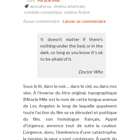
Titre :
Miracle Mile
apocalypse
,
cinéma americain
,
comédie romantique
,
science-fiction
Aucun commentaire
-
Laisser un commentaire
It doesn’t matter if there’s
nothing under the bed, or in the
dark, so long as you know it’s ok
to be afraid of it.
Doctor Who
Sous le lit, dans le noir… dans le ciel, ou dans nos
vies. À l’inverse du titre original, topographique
(Miracle Mile est le nom de cette longue avenue
de Los Angeles le long de laquelle quasiment
toute l’action du film va se dérouler) et poétique
du film, son homologue français, Appel
d’Urgence, annonce tout de suite la couleur.
L’urgence, donc, l’imminence d’une catastrophe,
la tension, la peur y sont contenues. À partir du