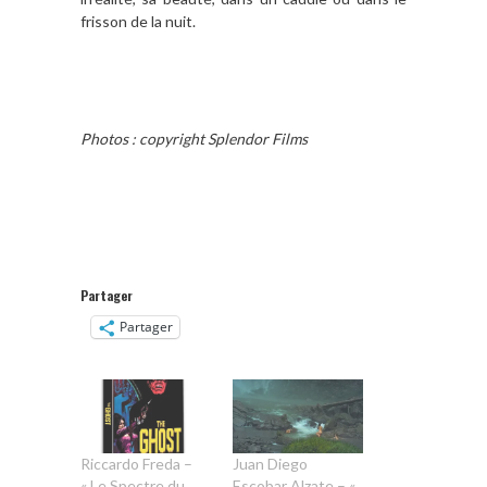
frisson de la nuit.
Photos : copyright Splendor Films
Partager
Partager
Riccardo Freda –
Juan Diego
« Le Spectre du
Escobar Alzate – «