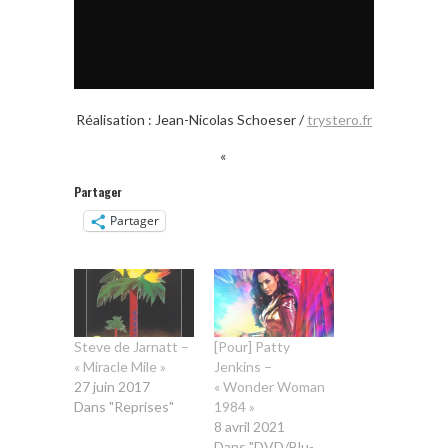
Réalisation : Jean-Nicolas Schoeser /
trystero.fr
«
Partager
Partager
Steve de Jarnatt –
[Pour] Patty
« Miracle Mile »
Jenkins –
27 juin 2017
« Wonder Woman
Dans "Reprises"
1984 »
8 avril 2021
Dans "DVD/Blu-