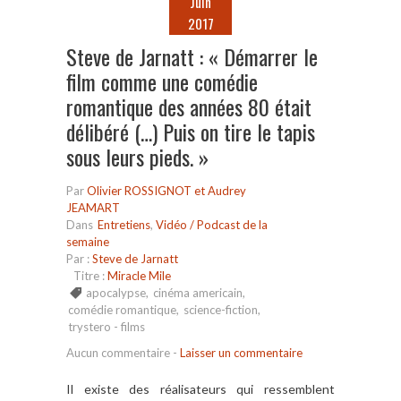
Juin
2017
Steve de Jarnatt : « Démarrer le
film comme une comédie
romantique des années 80 était
délibéré (…) Puis on tire le tapis
sous leurs pieds. »
Par
Olivier ROSSIGNOT et Audrey
JEAMART
Dans
Entretiens
,
Vidéo / Podcast de la
semaine
Par :
Steve de Jarnatt
Titre :
Miracle Mile
apocalypse
,
cinéma americain
,
comédie romantique
,
science-fiction
,
trystero - films
Aucun commentaire
-
Laisser un commentaire
Il existe des réalisateurs qui ressemblent