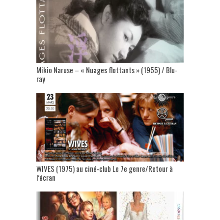
Mikio Naruse – « Nuages flottants » (1955) / Blu-
ray
WIVES (1975) au ciné-club Le 7e genre/Retour à
l’écran