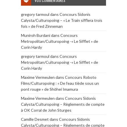
VOS COMMENTAIRES
gregory tarmoul
dans
Concours Sidonis
Calysta/Culturopoing – « Le Train sifflera trois
fois » de Fred Zinneman
Muniroh Burdani
dans
Concours
Metropolitan/Culturopoing -« Le Sifflet » de
Corin Hardy
gregory tarmoul
dans
Concours
Metropolitan/Culturopoing -« Le Sifflet » de
Corin Hardy
Maxime Vermeulen
dans
Concours Roboto
Films/Culturopoing : « De l’eau tiède sous un
pont rouge » de Shōhei Imamura
Maxime Vermeulen
dans
Concours Sidonis
Calysta/Culturopoing – Règlements de compte
à OK Corral de John Sturges
Camille Desmet
dans
Concours Sidonis
Calysta/Culturopoing – Règlements de compte