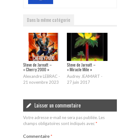
Dans la même catégorie
Steve de Jarnatt –
Steve de Jarnatt –
« Cherry 2000 »
« Miracle Mile »
Alexandre LEBRAC
-
Audrey JEAMART
-
21 novembre 2023
27 juin 2017
Laisser un commentaire
Votre adresse e-mail ne sera pas publiée.
Les
champs obligatoires sont indiqués avec
*
Commentaire
*