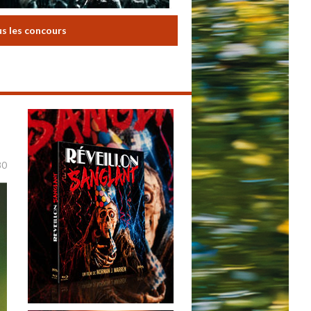
us les concours
80