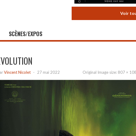
Voir to
SCÈNES/EXPOS
EVOLUTION
ar
Vincent Nicolet
-
27 mai 2022
Original Image size:
807 × 10