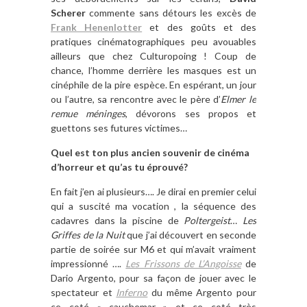
Scherer
commente sans détours les excès de
Frank Henenlotter
et des goûts et des
pratiques cinématographiques peu avouables
ailleurs que chez Culturopoing ! Coup de
chance, l’homme derrière les masques est un
cinéphile de la pire espèce. En espérant, un jour
ou l’autre, sa rencontre avec le père d’
Elmer le
remue méninges
, dévorons ses propos et
guettons ses futures victimes…
Quel est ton plus ancien souvenir de cinéma
d’horreur et qu’as tu éprouvé?
En fait j’en ai plusieurs…. Je dirai en premier celui
qui a suscité ma vocation , la séquence des
cadavres dans la piscine de
Poltergeist
…
Les
Griffes de la Nuit
que j’ai découvert en seconde
partie de soirée sur M6 et qui m’avait vraiment
impressionné ….
Les Frissons de L’Angoisse
de
Dario Argento, pour sa façon de jouer avec le
spectateur et
Inferno
du même Argento pour
ce coté « cauchemar » et ce coté très