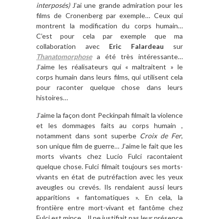
interposés)
J’ai une grande admiration pour les
films de Cronenberg par exemple… Ceux qui
montrent la modification du corps humain…
C’est pour cela par exemple que ma
collaboration avec
Eric Falardeau
sur
Thanatomorphose
a été très intéressante…
J’aime les réalisateurs qui « maltraitent » le
corps humain dans leurs films, qui utilisent cela
pour raconter quelque chose dans leurs
histoires…
J’aime la façon dont Peckinpah filmait la violence
et les dommages faits au corps humain ,
notamment dans sont superbe
Croix de Fer
,
son unique film de guerre… J’aime le fait que les
morts vivants chez Lucio Fulci racontaient
quelque chose. Fulci filmait toujours ses morts-
vivants en état de putréfaction avec les yeux
aveugles ou crevés. Ils rendaient aussi leurs
apparitions « fantomatiques ». En cela, la
frontière entre mort-vivant et fantôme chez
Fulci est mince… Il ne justifiait pas leur présence