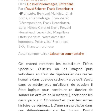
Dans
Dossiers/Hommages
,
Entretiens
Par :
David Scherer
,
Frank Henenlotter
argento
,
Bertrand Mandico
,
Chair
,
corps
,
court métrage
,
Croix de fer
,
Décomposition
,
Frank Henenlotter
,
gore
,
Hélène Catet et Bruno Forzani
,
Horsehead
,
Lucio Fulci
,
Maquillage
Effets spéciaux
,
Notre dame des
hormones
,
Poltergeist
,
Sex addict
,
SFX
,
Thanatomorphose
Aucun commentaire
-
Laisser un commentaire
On entend rarement les maquilleurs Effets
Spéciaux. D’ailleurs, on les imagine plus
volontiers en train de tripatouiller des restes
humains dans quelque cachot. Parce qu’il s’agit,
dans ce métier plus qu’ailleurs, de passion, il
était logique pour continuer ce dossier de
sonder un orfèvre en la matière ( jetez donc les
deux yeux sur
Horsehead
et tous les autres
histoire de vérifier… ). D’une rare prolixité dans
ses débordements sur les écrans,
David