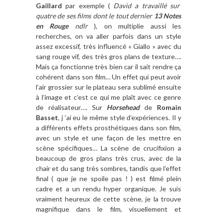
Gaillard
par exemple (
David a travaillé sur
quatre de ses films dont le tout dernier
13 Notes
en Rouge
ndlr
), on multiplie aussi les
recherches, on va aller parfois dans un style
assez excessif, très influencé « Giallo » avec du
sang rouge vif, des très gros plans de texture….
Mais ça fonctionne très bien car il sait rendre ça
cohérent dans son film… Un effet qui peut avoir
l’air grossier sur le plateau sera sublimé ensuite
à l’image et c’est ce qui me plaît avec ce genre
de réalisateur…. Sur
Horsehead
de
Romain
Basset
, j ‘ai eu le même style d’expériences. Il y
a différents effets prosthétiques dans son film,
avec un style et une façon de les mettre en
scène spécifiques… La scène de crucifixion a
beaucoup de gros plans très crus, avec de la
chair et du sang très sombres, tandis que l’effet
final ( que je ne spoile pas ! ) est filmé plein
cadre et a un rendu hyper organique. Je suis
vraiment heureux de cette scène, je la trouve
magnifique dans le film, visuellement et