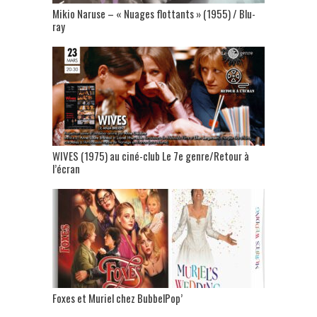
Mikio Naruse – « Nuages flottants » (1955) / Blu-
ray
WIVES (1975) au ciné-club Le 7e genre/Retour à
l’écran
Foxes et Muriel chez BubbelPop’