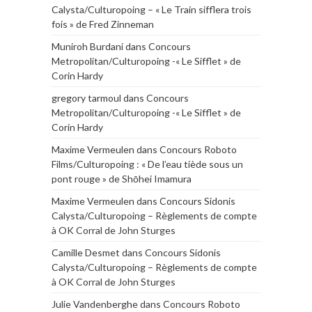
Calysta/Culturopoing – « Le Train sifflera trois
fois » de Fred Zinneman
Muniroh Burdani
dans
Concours
Metropolitan/Culturopoing -« Le Sifflet » de
Corin Hardy
gregory tarmoul
dans
Concours
Metropolitan/Culturopoing -« Le Sifflet » de
Corin Hardy
Maxime Vermeulen
dans
Concours Roboto
Films/Culturopoing : « De l’eau tiède sous un
pont rouge » de Shōhei Imamura
Maxime Vermeulen
dans
Concours Sidonis
Calysta/Culturopoing – Règlements de compte
à OK Corral de John Sturges
Camille Desmet
dans
Concours Sidonis
Calysta/Culturopoing – Règlements de compte
à OK Corral de John Sturges
Julie Vandenberghe
dans
Concours Roboto