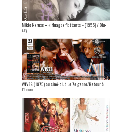
Mikio Naruse – « Nuages flottants » (1955) / Blu-
ray
WIVES (1975) au ciné-club Le 7e genre/Retour à
l’écran