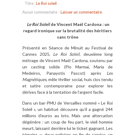
Titre :
Le Roi soleil
Aucun commentaire
-
Laisser un commentaire
Le Roi Soleil
de Vincent Maël Cardona : un
regard ironique sur la brutalité des héritiers
sans trône
Présenté en Séance de Minuit au Festival de
Cannes 2025,
Le Roi Soleil,
deuxième long
métrage de Vincent Maël Cardona, soutenu par
un casting solide (Pio Marmaï, Maria de
Medeiros, Panayotis Pascot) après
Les
Magnétiques
, mêle thriller social, huis clos tendu
et satire contemporaine pour
explorer les
dérives face à la tentation de l’argent facile.
Dans un bar-PMU de Versailles nommé « Le Roi
Soleil », un habitué découvre qu’il a gagné 244
millions d’euros au loto.
Mais une altercation
dégénère : un coup de feu part, le vieil homme
meurt, laissant derrière lui le ticket gagnant.
Les
témoins — deux policiers en fin de service, un