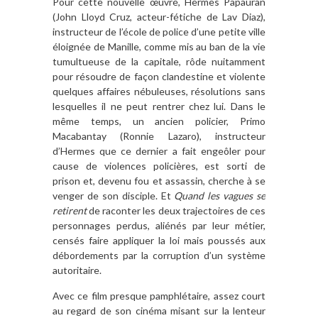
Pour cette nouvelle œuvre, Hermes Papauran
(John Lloyd Cruz, acteur-fétiche de Lav Diaz),
instructeur de l’école de police d’une petite ville
éloignée de Manille, comme mis au ban de la vie
tumultueuse de la capitale, rôde nuitamment
pour résoudre de façon clandestine et violente
quelques affaires nébuleuses, résolutions sans
lesquelles il ne peut rentrer chez lui. Dans le
même temps, un ancien policier, Primo
Macabantay (Ronnie Lazaro), instructeur
d’Hermes que ce dernier a fait engeôler pour
cause de violences policières, est sorti de
prison et, devenu fou et assassin, cherche à se
venger de son disciple. Et
Quand les vagues se
retirent
de raconter les deux trajectoires de ces
personnages perdus, aliénés par leur métier,
censés faire appliquer la loi mais poussés aux
débordements par la corruption d’un système
autoritaire.
Avec ce film presque pamphlétaire, assez court
au regard de son cinéma misant sur la lenteur