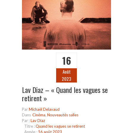
16
Août
2023
Lav Diaz – « Quand les vagues se
retirent »
Par
Michaël Delavaud
Dans
Cinéma
,
Nouveautés salles
Par :
Lav Diaz
Titre :
Quand les vagues se retirent
Année :
16 août 2023