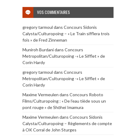
VOS COMMENTAIRES
gregory tarmoul
dans
Concours Sidonis
Calysta/Culturopoing – « Le Train sifflera trois
fois » de Fred Zinneman
Muniroh Burdani
dans
Concours
Metropolitan/Culturopoing -« Le Sifflet » de
Corin Hardy
gregory tarmoul
dans
Concours
Metropolitan/Culturopoing -« Le Sifflet » de
Corin Hardy
Maxime Vermeulen
dans
Concours Roboto
Films/Culturopoing : « De l’eau tiède sous un
pont rouge » de Shōhei Imamura
Maxime Vermeulen
dans
Concours Sidonis
Calysta/Culturopoing – Règlements de compte
à OK Corral de John Sturges