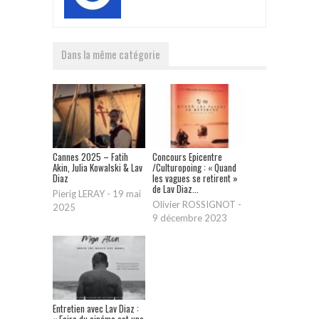
Dans la même catégorie
Cannes 2025 – Fatih
Concours Epicentre
Akin, Julia Kowalski & Lav
/Culturopoing : « Quand
Diaz
les vagues se retirent »
de Lav Diaz...
Pierig LERAY
-
19 mai
Olivier ROSSIGNOT
-
2025
9 décembre 2023
Entretien avec Lav Diaz :
« Faire du cinéma est une