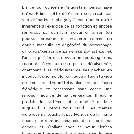
En ce qui concerne l’inquiétant personnage
qu’est Primo, cette déréliction se perçoit par
son aliénation ; phagocyté par une brutalité
inhérente à l’exercice de sa fonction et encore
renforcée par son long séjour en prison (on
pourrait presque le considérer comme un
double masculin et dégénéré du personnage
d’Horacia/Renata de
La Femme qui est partie
),
l’ancien policier est devenu un fou dangereux,
tuant de façon automatique et déraisonnée,
cherchant à se dédouaner de ses péchés en
invoquant une morale religieuse intégriste vide
de sens et d’honnêteté, dansant de façon
frénétique et ressassant sans cesse une
ranc
ur motrice de sa vengeance. Il est le
œ
produit du système qui l’a modelé et face
auquel il a perdu tout recul. Les mêmes
violences ne touchent pas Hermes de la même
façon ; se sentant coupable de ce qu’il est
devenu et s’exilant chez sa sœur Nerissa
(Shamaine Buencamino) qu’il avait abandonnée