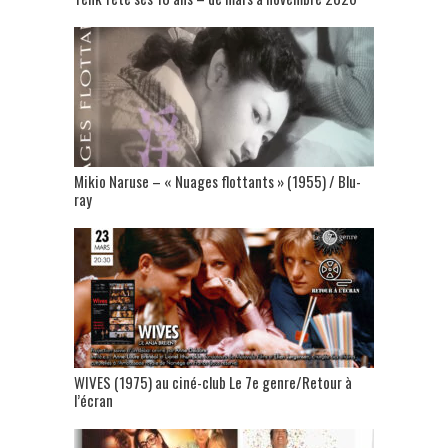
Mikio Naruse – « Nuages flottants » (1955) / Blu-
ray
WIVES (1975) au ciné-club Le 7e genre/Retour à
l’écran