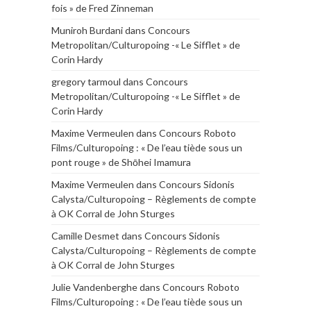
fois » de Fred Zinneman
Muniroh Burdani
dans
Concours
Metropolitan/Culturopoing -« Le Sifflet » de
Corin Hardy
gregory tarmoul
dans
Concours
Metropolitan/Culturopoing -« Le Sifflet » de
Corin Hardy
Maxime Vermeulen
dans
Concours Roboto
Films/Culturopoing : « De l’eau tiède sous un
pont rouge » de Shōhei Imamura
Maxime Vermeulen
dans
Concours Sidonis
Calysta/Culturopoing – Règlements de compte
à OK Corral de John Sturges
Camille Desmet
dans
Concours Sidonis
Calysta/Culturopoing – Règlements de compte
à OK Corral de John Sturges
Julie Vandenberghe
dans
Concours Roboto
Films/Culturopoing : « De l’eau tiède sous un