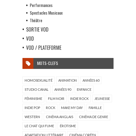
Performances
Spectacles Musicaux
Théâtre
SORTIE VOD
VOD
VOD / PLATEFORME
MOTS-CLEFS
HOMOSEXUALITÉ
ANIMATION
ANNÉES 60
STUDIO CANAL
ANNÉES 90
ENFANCE
FÉMINISME
FILM NOIR
INDIE ROCK
JEUNESSE
INDIE POP
ROCK
MAKE MY DAY
FAMILLE
WESTERN
CINÉMA ANGLAIS
CINÉMA DE GENRE
LE CHAT QUI FUME
ÉROTISME
ADAPTATION LITTÉRAIRE
CINÉMA CORÉEN