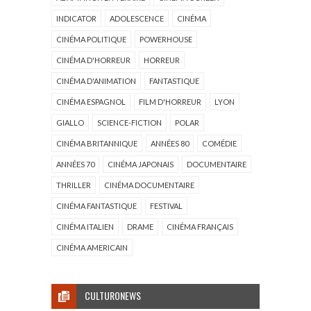
INDICATOR
ADOLESCENCE
CINÉMA
CINÉMA POLITIQUE
POWERHOUSE
CINÉMA D'HORREUR
HORREUR
CINÉMA D'ANIMATION
FANTASTIQUE
CINÉMA ESPAGNOL
FILM D'HORREUR
LYON
GIALLO
SCIENCE-FICTION
POLAR
CINÉMA BRITANNIQUE
ANNÉES 80
COMÉDIE
ANNÉES 70
CINÉMA JAPONAIS
DOCUMENTAIRE
THRILLER
CINÉMA DOCUMENTAIRE
CINÉMA FANTASTIQUE
FESTIVAL
CINÉMA ITALIEN
DRAME
CINÉMA FRANÇAIS
CINÉMA AMERICAIN
CULTURONEWS