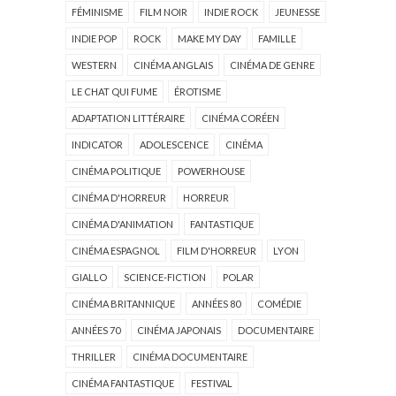
FÉMINISME
FILM NOIR
INDIE ROCK
JEUNESSE
INDIE POP
ROCK
MAKE MY DAY
FAMILLE
WESTERN
CINÉMA ANGLAIS
CINÉMA DE GENRE
LE CHAT QUI FUME
ÉROTISME
ADAPTATION LITTÉRAIRE
CINÉMA CORÉEN
INDICATOR
ADOLESCENCE
CINÉMA
CINÉMA POLITIQUE
POWERHOUSE
CINÉMA D'HORREUR
HORREUR
CINÉMA D'ANIMATION
FANTASTIQUE
CINÉMA ESPAGNOL
FILM D'HORREUR
LYON
GIALLO
SCIENCE-FICTION
POLAR
CINÉMA BRITANNIQUE
ANNÉES 80
COMÉDIE
ANNÉES 70
CINÉMA JAPONAIS
DOCUMENTAIRE
THRILLER
CINÉMA DOCUMENTAIRE
CINÉMA FANTASTIQUE
FESTIVAL