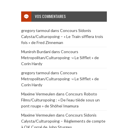
VOS COMMENTAIRES
gregory tarmoul
dans
Concours Sidonis
Calysta/Culturopoing – « Le Train sifflera trois
fois » de Fred Zinneman
Muniroh Burdani
dans
Concours
Metropolitan/Culturopoing -« Le Sifflet » de
Corin Hardy
gregory tarmoul
dans
Concours
Metropolitan/Culturopoing -« Le Sifflet » de
Corin Hardy
Maxime Vermeulen
dans
Concours Roboto
Films/Culturopoing : « De l’eau tiède sous un
pont rouge » de Shōhei Imamura
Maxime Vermeulen
dans
Concours Sidonis
Calysta/Culturopoing – Règlements de compte
à OK Corral de John Sturges