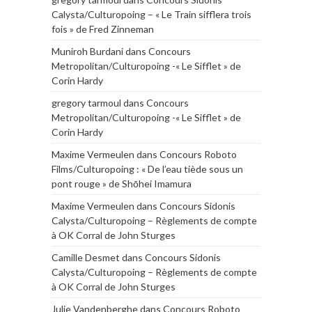
Calysta/Culturopoing – « Le Train sifflera trois
fois » de Fred Zinneman
Muniroh Burdani
dans
Concours
Metropolitan/Culturopoing -« Le Sifflet » de
Corin Hardy
gregory tarmoul
dans
Concours
Metropolitan/Culturopoing -« Le Sifflet » de
Corin Hardy
Maxime Vermeulen
dans
Concours Roboto
Films/Culturopoing : « De l’eau tiède sous un
pont rouge » de Shōhei Imamura
Maxime Vermeulen
dans
Concours Sidonis
Calysta/Culturopoing – Règlements de compte
à OK Corral de John Sturges
Camille Desmet
dans
Concours Sidonis
Calysta/Culturopoing – Règlements de compte
à OK Corral de John Sturges
Julie Vandenberghe
dans
Concours Roboto