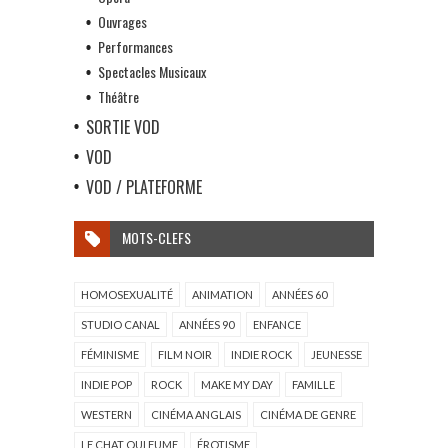
Ouvrages
Performances
Spectacles Musicaux
Théâtre
SORTIE VOD
VOD
VOD / PLATEFORME
MOTS-CLEFS
HOMOSEXUALITÉ
ANIMATION
ANNÉES 60
STUDIO CANAL
ANNÉES 90
ENFANCE
FÉMINISME
FILM NOIR
INDIE ROCK
JEUNESSE
INDIE POP
ROCK
MAKE MY DAY
FAMILLE
WESTERN
CINÉMA ANGLAIS
CINÉMA DE GENRE
LE CHAT QUI FUME
ÉROTISME