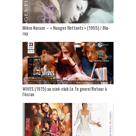
Mikio Naruse – « Nuages flottants » (1955) / Blu-
ray
WIVES (1975) au ciné-club Le 7e genre/Retour à
l’écran