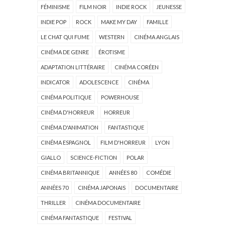
FÉMINISME
FILM NOIR
INDIE ROCK
JEUNESSE
INDIE POP
ROCK
MAKE MY DAY
FAMILLE
LE CHAT QUI FUME
WESTERN
CINÉMA ANGLAIS
CINÉMA DE GENRE
ÉROTISME
ADAPTATION LITTÉRAIRE
CINÉMA CORÉEN
INDICATOR
ADOLESCENCE
CINÉMA
CINÉMA POLITIQUE
POWERHOUSE
CINÉMA D'HORREUR
HORREUR
CINÉMA D'ANIMATION
FANTASTIQUE
CINÉMA ESPAGNOL
FILM D'HORREUR
LYON
GIALLO
SCIENCE-FICTION
POLAR
CINÉMA BRITANNIQUE
ANNÉES 80
COMÉDIE
ANNÉES 70
CINÉMA JAPONAIS
DOCUMENTAIRE
THRILLER
CINÉMA DOCUMENTAIRE
CINÉMA FANTASTIQUE
FESTIVAL