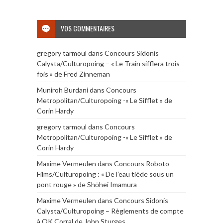
VOS COMMENTAIRES
gregory tarmoul
dans
Concours Sidonis
Calysta/Culturopoing – « Le Train sifflera trois
fois » de Fred Zinneman
Muniroh Burdani
dans
Concours
Metropolitan/Culturopoing -« Le Sifflet » de
Corin Hardy
gregory tarmoul
dans
Concours
Metropolitan/Culturopoing -« Le Sifflet » de
Corin Hardy
Maxime Vermeulen
dans
Concours Roboto
Films/Culturopoing : « De l’eau tiède sous un
pont rouge » de Shōhei Imamura
Maxime Vermeulen
dans
Concours Sidonis
Calysta/Culturopoing – Règlements de compte
à OK Corral de John Sturges