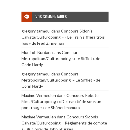
VOS COMMENTAIRES
gregory tarmoul
dans
Concours Sidonis
Calysta/Culturopoing – « Le Train sifflera trois
fois » de Fred Zinneman
Muniroh Burdani
dans
Concours
Metropolitan/Culturopoing -« Le Sifflet » de
Corin Hardy
gregory tarmoul
dans
Concours
Metropolitan/Culturopoing -« Le Sifflet » de
Corin Hardy
Maxime Vermeulen
dans
Concours Roboto
Films/Culturopoing : « De l’eau tiède sous un
pont rouge » de Shōhei Imamura
Maxime Vermeulen
dans
Concours Sidonis
Calysta/Culturopoing – Règlements de compte
à OK Corral de John Sturges