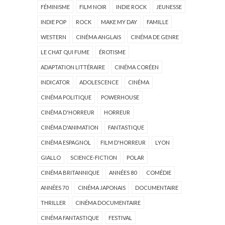
FÉMINISME
FILM NOIR
INDIE ROCK
JEUNESSE
INDIE POP
ROCK
MAKE MY DAY
FAMILLE
WESTERN
CINÉMA ANGLAIS
CINÉMA DE GENRE
LE CHAT QUI FUME
ÉROTISME
ADAPTATION LITTÉRAIRE
CINÉMA CORÉEN
INDICATOR
ADOLESCENCE
CINÉMA
CINÉMA POLITIQUE
POWERHOUSE
CINÉMA D'HORREUR
HORREUR
CINÉMA D'ANIMATION
FANTASTIQUE
CINÉMA ESPAGNOL
FILM D'HORREUR
LYON
GIALLO
SCIENCE-FICTION
POLAR
CINÉMA BRITANNIQUE
ANNÉES 80
COMÉDIE
ANNÉES 70
CINÉMA JAPONAIS
DOCUMENTAIRE
THRILLER
CINÉMA DOCUMENTAIRE
CINÉMA FANTASTIQUE
FESTIVAL