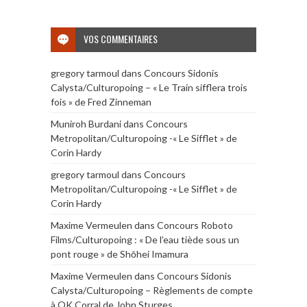
VOS COMMENTAIRES
gregory tarmoul
dans
Concours Sidonis
Calysta/Culturopoing – « Le Train sifflera trois
fois » de Fred Zinneman
Muniroh Burdani
dans
Concours
Metropolitan/Culturopoing -« Le Sifflet » de
Corin Hardy
gregory tarmoul
dans
Concours
Metropolitan/Culturopoing -« Le Sifflet » de
Corin Hardy
Maxime Vermeulen
dans
Concours Roboto
Films/Culturopoing : « De l’eau tiède sous un
pont rouge » de Shōhei Imamura
Maxime Vermeulen
dans
Concours Sidonis
Calysta/Culturopoing – Règlements de compte
à OK Corral de John Sturges