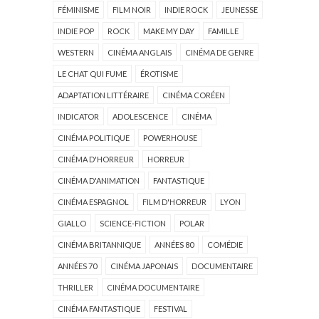
FÉMINISME
FILM NOIR
INDIE ROCK
JEUNESSE
INDIE POP
ROCK
MAKE MY DAY
FAMILLE
WESTERN
CINÉMA ANGLAIS
CINÉMA DE GENRE
LE CHAT QUI FUME
ÉROTISME
ADAPTATION LITTÉRAIRE
CINÉMA CORÉEN
INDICATOR
ADOLESCENCE
CINÉMA
CINÉMA POLITIQUE
POWERHOUSE
CINÉMA D'HORREUR
HORREUR
CINÉMA D'ANIMATION
FANTASTIQUE
CINÉMA ESPAGNOL
FILM D'HORREUR
LYON
GIALLO
SCIENCE-FICTION
POLAR
CINÉMA BRITANNIQUE
ANNÉES 80
COMÉDIE
ANNÉES 70
CINÉMA JAPONAIS
DOCUMENTAIRE
THRILLER
CINÉMA DOCUMENTAIRE
CINÉMA FANTASTIQUE
FESTIVAL