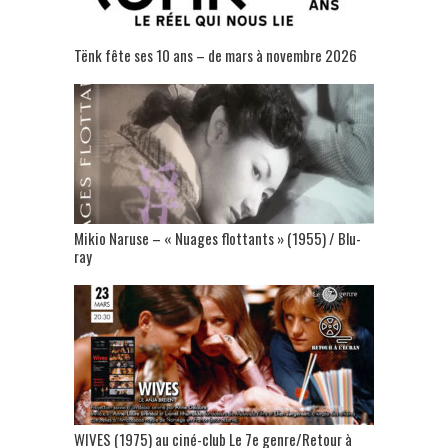
Tënk fête ses 10 ans – de mars à novembre 2026
Mikio Naruse – « Nuages flottants » (1955) / Blu-
ray
WIVES (1975) au ciné-club Le 7e genre/Retour à