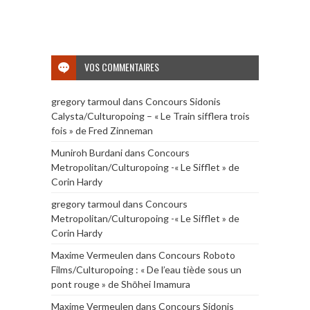
VOS COMMENTAIRES
gregory tarmoul
dans
Concours Sidonis
Calysta/Culturopoing – « Le Train sifflera trois
fois » de Fred Zinneman
Muniroh Burdani
dans
Concours
Metropolitan/Culturopoing -« Le Sifflet » de
Corin Hardy
gregory tarmoul
dans
Concours
Metropolitan/Culturopoing -« Le Sifflet » de
Corin Hardy
Maxime Vermeulen
dans
Concours Roboto
Films/Culturopoing : « De l’eau tiède sous un
pont rouge » de Shōhei Imamura
Maxime Vermeulen
dans
Concours Sidonis