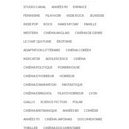
STUDIO CANAL
ANNÉES 90
ENFANCE
FÉMINISME
FILM NOIR
INDIE ROCK
JEUNESSE
INDIE POP
ROCK
MAKE MY DAY
FAMILLE
WESTERN
CINÉMA ANGLAIS
CINÉMA DE GENRE
LE CHAT QUI FUME
ÉROTISME
ADAPTATION LITTÉRAIRE
CINÉMA CORÉEN
INDICATOR
ADOLESCENCE
CINÉMA
CINÉMA POLITIQUE
POWERHOUSE
CINÉMA D'HORREUR
HORREUR
CINÉMA D'ANIMATION
FANTASTIQUE
CINÉMA ESPAGNOL
FILM D'HORREUR
LYON
GIALLO
SCIENCE-FICTION
POLAR
CINÉMA BRITANNIQUE
ANNÉES 80
COMÉDIE
ANNÉES 70
CINÉMA JAPONAIS
DOCUMENTAIRE
THRILLER
CINÉMA DOCUMENTAIRE