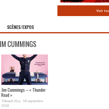
Voir to
SCÈNES/EXPOS
JIM CUMMINGS
Jim Cummings – « Thunder
Road »
Thibault Vicq
-
18 septembre
2018