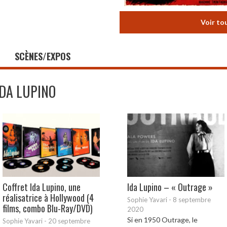
Voir to
SCÈNES/EXPOS
IDA LUPINO
Coffret Ida Lupino, une
Ida Lupino – « Outrage »
réalisatrice à Hollywood (4
Sophie Yavari
-
8 septembre
films, combo Blu-Ray/DVD)
2020
Si en 1950 Outrage, le
Sophie Yavari
-
20 septembre