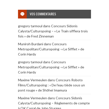
VOS COMMENTAIRES
gregory tarmoul
dans
Concours Sidonis
Calysta/Culturopoing – « Le Train sifflera trois
fois » de Fred Zinneman
Muniroh Burdani
dans
Concours
Metropolitan/Culturopoing -« Le Sifflet » de
Corin Hardy
gregory tarmoul
dans
Concours
Metropolitan/Culturopoing -« Le Sifflet » de
Corin Hardy
Maxime Vermeulen
dans
Concours Roboto
Films/Culturopoing : « De l’eau tiède sous un
pont rouge » de Shōhei Imamura
Maxime Vermeulen
dans
Concours Sidonis
Calysta/Culturopoing – Règlements de compte
à OK Corral de John Sturges