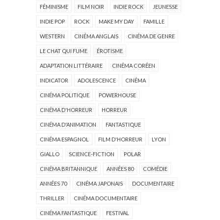
FÉMINISME
FILM NOIR
INDIE ROCK
JEUNESSE
INDIE POP
ROCK
MAKE MY DAY
FAMILLE
WESTERN
CINÉMA ANGLAIS
CINÉMA DE GENRE
LE CHAT QUI FUME
ÉROTISME
ADAPTATION LITTÉRAIRE
CINÉMA CORÉEN
INDICATOR
ADOLESCENCE
CINÉMA
CINÉMA POLITIQUE
POWERHOUSE
CINÉMA D'HORREUR
HORREUR
CINÉMA D'ANIMATION
FANTASTIQUE
CINÉMA ESPAGNOL
FILM D'HORREUR
LYON
GIALLO
SCIENCE-FICTION
POLAR
CINÉMA BRITANNIQUE
ANNÉES 80
COMÉDIE
ANNÉES 70
CINÉMA JAPONAIS
DOCUMENTAIRE
THRILLER
CINÉMA DOCUMENTAIRE
CINÉMA FANTASTIQUE
FESTIVAL