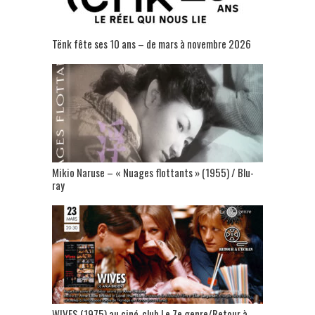
Tënk fête ses 10 ans – de mars à novembre 2026
Mikio Naruse – « Nuages flottants » (1955) / Blu-
ray
WIVES (1975) au ciné-club Le 7e genre/Retour à