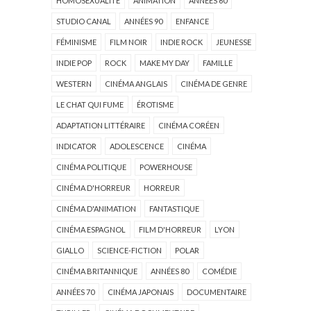
HOMOSEXUALITÉ
ANIMATION
ANNÉES 60
STUDIO CANAL
ANNÉES 90
ENFANCE
FÉMINISME
FILM NOIR
INDIE ROCK
JEUNESSE
INDIE POP
ROCK
MAKE MY DAY
FAMILLE
WESTERN
CINÉMA ANGLAIS
CINÉMA DE GENRE
LE CHAT QUI FUME
ÉROTISME
ADAPTATION LITTÉRAIRE
CINÉMA CORÉEN
INDICATOR
ADOLESCENCE
CINÉMA
CINÉMA POLITIQUE
POWERHOUSE
CINÉMA D'HORREUR
HORREUR
CINÉMA D'ANIMATION
FANTASTIQUE
CINÉMA ESPAGNOL
FILM D'HORREUR
LYON
GIALLO
SCIENCE-FICTION
POLAR
CINÉMA BRITANNIQUE
ANNÉES 80
COMÉDIE
ANNÉES 70
CINÉMA JAPONAIS
DOCUMENTAIRE