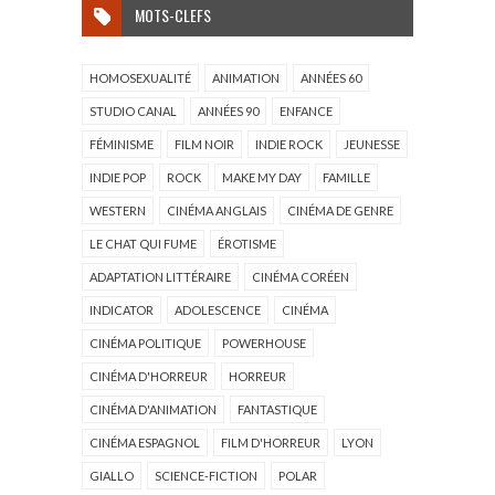
MOTS-CLEFS
HOMOSEXUALITÉ
ANIMATION
ANNÉES 60
STUDIO CANAL
ANNÉES 90
ENFANCE
FÉMINISME
FILM NOIR
INDIE ROCK
JEUNESSE
INDIE POP
ROCK
MAKE MY DAY
FAMILLE
WESTERN
CINÉMA ANGLAIS
CINÉMA DE GENRE
LE CHAT QUI FUME
ÉROTISME
ADAPTATION LITTÉRAIRE
CINÉMA CORÉEN
INDICATOR
ADOLESCENCE
CINÉMA
CINÉMA POLITIQUE
POWERHOUSE
CINÉMA D'HORREUR
HORREUR
CINÉMA D'ANIMATION
FANTASTIQUE
CINÉMA ESPAGNOL
FILM D'HORREUR
LYON
GIALLO
SCIENCE-FICTION
POLAR