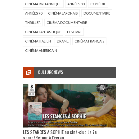
CINÉMA BRITANNIQUE
ANNÉES 80
COMÉDIE
ANNÉES 70
CINÉMA JAPONAIS
DOCUMENTAIRE
THRILLER
CINÉMA DOCUMENTAIRE
CINÉMA FANTASTIQUE
FESTIVAL
CINÉMA ITALIEN
DRAME
CINÉMA FRANÇAIS
CINÉMA AMERICAIN
CULTURONEWS
LES STANCES A SOPHIE au ciné-club Le 7e
genre/Retour à l’écran