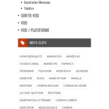
Spectacles Musicaux
Théâtre
SORTIE VOD
VOD
VOD / PLATEFORME
MOTS-CLEFS
HOMOSEXUALITÉ
ANIMATION
ANNÉES 60
STUDIO CANAL
ANNÉES 90
ENFANCE
FÉMINISME
FILM NOIR
INDIE ROCK
JEUNESSE
INDIE POP
ROCK
MAKE MY DAY
FAMILLE
WESTERN
CINÉMA ANGLAIS
CINÉMA DE GENRE
LE CHAT QUI FUME
ÉROTISME
ADAPTATION LITTÉRAIRE
CINÉMA CORÉEN
INDICATOR
ADOLESCENCE
CINÉMA