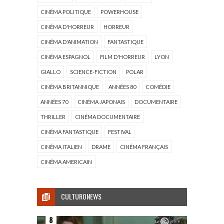
CINÉMA POLITIQUE
POWERHOUSE
CINÉMA D'HORREUR
HORREUR
CINÉMA D'ANIMATION
FANTASTIQUE
CINÉMA ESPAGNOL
FILM D'HORREUR
LYON
GIALLO
SCIENCE-FICTION
POLAR
CINÉMA BRITANNIQUE
ANNÉES 80
COMÉDIE
ANNÉES 70
CINÉMA JAPONAIS
DOCUMENTAIRE
THRILLER
CINÉMA DOCUMENTAIRE
CINÉMA FANTASTIQUE
FESTIVAL
CINÉMA ITALIEN
DRAME
CINÉMA FRANÇAIS
CINÉMA AMERICAIN
CULTURONEWS