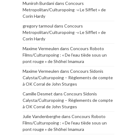
Muniroh Burdani
dans
Concours
Metropolitan/Culturopoing -« Le Sifflet » de
Corin Hardy
gregory tarmoul
dans
Concours
Metropolitan/Culturopoing -« Le Sifflet » de
Corin Hardy
Maxime Vermeulen
dans
Concours Roboto
Films/Culturopoing : « De l’eau tiède sous un
pont rouge » de Shōhei Imamura
Maxime Vermeulen
dans
Concours Sidonis
Calysta/Culturopoing – Règlements de compte
à OK Corral de John Sturges
Camille Desmet
dans
Concours Sidonis
Calysta/Culturopoing – Règlements de compte
à OK Corral de John Sturges
Julie Vandenberghe
dans
Concours Roboto
Films/Culturopoing : « De l’eau tiède sous un
pont rouge » de Shōhei Imamura