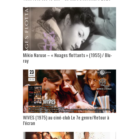
Mikio Naruse – « Nuages flottants » (1955) / Blu-
ray
WIVES (1975) au ciné-club Le 7e genre/Retour à
l’écran