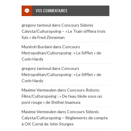
VOS COMMENTAIRES
gregory tarmoul
dans
Concours Sidonis
Calysta/Culturopoing – « Le Train sifflera trois
fois » de Fred Zinneman
Muniroh Burdani
dans
Concours
Metropolitan/Culturopoing -« Le Sifflet » de
Corin Hardy
gregory tarmoul
dans
Concours
Metropolitan/Culturopoing -« Le Sifflet » de
Corin Hardy
Maxime Vermeulen
dans
Concours Roboto
Films/Culturopoing : « De l’eau tiède sous un
pont rouge » de Shōhei Imamura
Maxime Vermeulen
dans
Concours Sidonis
Calysta/Culturopoing – Règlements de compte
à OK Corral de John Sturges