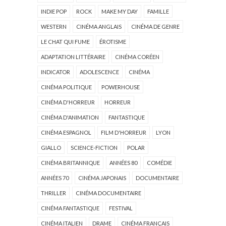
INDIE POP
ROCK
MAKE MY DAY
FAMILLE
WESTERN
CINÉMA ANGLAIS
CINÉMA DE GENRE
LE CHAT QUI FUME
ÉROTISME
ADAPTATION LITTÉRAIRE
CINÉMA CORÉEN
INDICATOR
ADOLESCENCE
CINÉMA
CINÉMA POLITIQUE
POWERHOUSE
CINÉMA D'HORREUR
HORREUR
CINÉMA D'ANIMATION
FANTASTIQUE
CINÉMA ESPAGNOL
FILM D'HORREUR
LYON
GIALLO
SCIENCE-FICTION
POLAR
CINÉMA BRITANNIQUE
ANNÉES 80
COMÉDIE
ANNÉES 70
CINÉMA JAPONAIS
DOCUMENTAIRE
THRILLER
CINÉMA DOCUMENTAIRE
CINÉMA FANTASTIQUE
FESTIVAL
CINÉMA ITALIEN
DRAME
CINÉMA FRANÇAIS