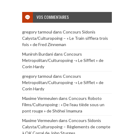
VOS COMMENTAIRES
gregory tarmoul
dans
Concours Sidonis
Calysta/Culturopoing – « Le Train sifflera trois
fois » de Fred Zinneman
Muniroh Burdani
dans
Concours
Metropolitan/Culturopoing -« Le Sifflet » de
Corin Hardy
gregory tarmoul
dans
Concours
Metropolitan/Culturopoing -« Le Sifflet » de
Corin Hardy
Maxime Vermeulen
dans
Concours Roboto
Films/Culturopoing : « De l’eau tiède sous un
pont rouge » de Shōhei Imamura
Maxime Vermeulen
dans
Concours Sidonis
Calysta/Culturopoing – Règlements de compte
à OK Corral de John Sturges