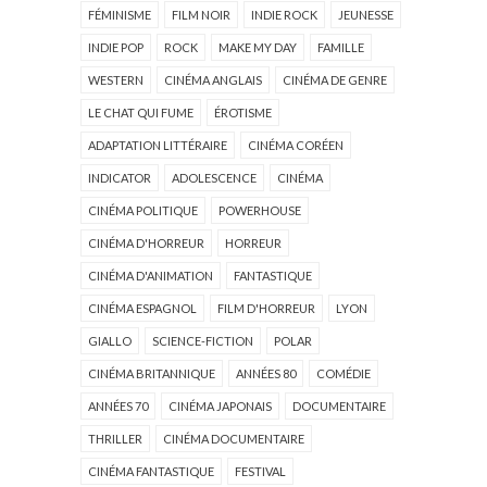
FÉMINISME
FILM NOIR
INDIE ROCK
JEUNESSE
INDIE POP
ROCK
MAKE MY DAY
FAMILLE
WESTERN
CINÉMA ANGLAIS
CINÉMA DE GENRE
LE CHAT QUI FUME
ÉROTISME
ADAPTATION LITTÉRAIRE
CINÉMA CORÉEN
INDICATOR
ADOLESCENCE
CINÉMA
CINÉMA POLITIQUE
POWERHOUSE
CINÉMA D'HORREUR
HORREUR
CINÉMA D'ANIMATION
FANTASTIQUE
CINÉMA ESPAGNOL
FILM D'HORREUR
LYON
GIALLO
SCIENCE-FICTION
POLAR
CINÉMA BRITANNIQUE
ANNÉES 80
COMÉDIE
ANNÉES 70
CINÉMA JAPONAIS
DOCUMENTAIRE
THRILLER
CINÉMA DOCUMENTAIRE
CINÉMA FANTASTIQUE
FESTIVAL