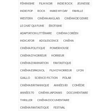
FÉMINISME
FILM NOIR
INDIE ROCK
JEUNESSE
INDIE POP
ROCK
MAKE MY DAY
FAMILLE
WESTERN
CINÉMA ANGLAIS
CINÉMA DE GENRE
LE CHAT QUI FUME
ÉROTISME
ADAPTATION LITTÉRAIRE
CINÉMA CORÉEN
INDICATOR
ADOLESCENCE
CINÉMA
CINÉMA POLITIQUE
POWERHOUSE
CINÉMA D'HORREUR
HORREUR
CINÉMA D'ANIMATION
FANTASTIQUE
CINÉMA ESPAGNOL
FILM D'HORREUR
LYON
GIALLO
SCIENCE-FICTION
POLAR
CINÉMA BRITANNIQUE
ANNÉES 80
COMÉDIE
ANNÉES 70
CINÉMA JAPONAIS
DOCUMENTAIRE
THRILLER
CINÉMA DOCUMENTAIRE
CINÉMA FANTASTIQUE
FESTIVAL