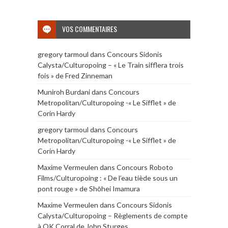
VOS COMMENTAIRES
gregory tarmoul
dans
Concours Sidonis
Calysta/Culturopoing – « Le Train sifflera trois
fois » de Fred Zinneman
Muniroh Burdani
dans
Concours
Metropolitan/Culturopoing -« Le Sifflet » de
Corin Hardy
gregory tarmoul
dans
Concours
Metropolitan/Culturopoing -« Le Sifflet » de
Corin Hardy
Maxime Vermeulen
dans
Concours Roboto
Films/Culturopoing : « De l’eau tiède sous un
pont rouge » de Shōhei Imamura
Maxime Vermeulen
dans
Concours Sidonis
Calysta/Culturopoing – Règlements de compte
à OK Corral de John Sturges