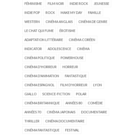
FÉMINISME
FILM NOIR
INDIE ROCK
JEUNESSE
INDIE POP
ROCK
MAKE MY DAY
FAMILLE
WESTERN
CINÉMA ANGLAIS
CINÉMA DE GENRE
LE CHAT QUI FUME
ÉROTISME
ADAPTATION LITTÉRAIRE
CINÉMA CORÉEN
INDICATOR
ADOLESCENCE
CINÉMA
CINÉMA POLITIQUE
POWERHOUSE
CINÉMA D'HORREUR
HORREUR
CINÉMA D'ANIMATION
FANTASTIQUE
CINÉMA ESPAGNOL
FILM D'HORREUR
LYON
GIALLO
SCIENCE-FICTION
POLAR
CINÉMA BRITANNIQUE
ANNÉES 80
COMÉDIE
ANNÉES 70
CINÉMA JAPONAIS
DOCUMENTAIRE
THRILLER
CINÉMA DOCUMENTAIRE
CINÉMA FANTASTIQUE
FESTIVAL