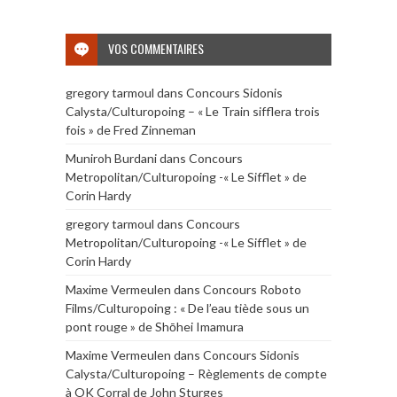
VOS COMMENTAIRES
gregory tarmoul
dans
Concours Sidonis
Calysta/Culturopoing – « Le Train sifflera trois
fois » de Fred Zinneman
Muniroh Burdani
dans
Concours
Metropolitan/Culturopoing -« Le Sifflet » de
Corin Hardy
gregory tarmoul
dans
Concours
Metropolitan/Culturopoing -« Le Sifflet » de
Corin Hardy
Maxime Vermeulen
dans
Concours Roboto
Films/Culturopoing : « De l’eau tiède sous un
pont rouge » de Shōhei Imamura
Maxime Vermeulen
dans
Concours Sidonis
Calysta/Culturopoing – Règlements de compte
à OK Corral de John Sturges