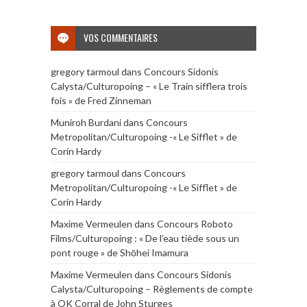
VOS COMMENTAIRES
gregory tarmoul
dans
Concours Sidonis
Calysta/Culturopoing – « Le Train sifflera trois
fois » de Fred Zinneman
Muniroh Burdani
dans
Concours
Metropolitan/Culturopoing -« Le Sifflet » de
Corin Hardy
gregory tarmoul
dans
Concours
Metropolitan/Culturopoing -« Le Sifflet » de
Corin Hardy
Maxime Vermeulen
dans
Concours Roboto
Films/Culturopoing : « De l’eau tiède sous un
pont rouge » de Shōhei Imamura
Maxime Vermeulen
dans
Concours Sidonis
Calysta/Culturopoing – Règlements de compte
à OK Corral de John Sturges