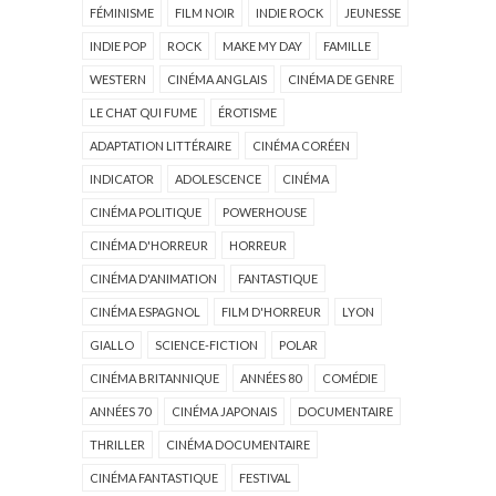
FÉMINISME
FILM NOIR
INDIE ROCK
JEUNESSE
INDIE POP
ROCK
MAKE MY DAY
FAMILLE
WESTERN
CINÉMA ANGLAIS
CINÉMA DE GENRE
LE CHAT QUI FUME
ÉROTISME
ADAPTATION LITTÉRAIRE
CINÉMA CORÉEN
INDICATOR
ADOLESCENCE
CINÉMA
CINÉMA POLITIQUE
POWERHOUSE
CINÉMA D'HORREUR
HORREUR
CINÉMA D'ANIMATION
FANTASTIQUE
CINÉMA ESPAGNOL
FILM D'HORREUR
LYON
GIALLO
SCIENCE-FICTION
POLAR
CINÉMA BRITANNIQUE
ANNÉES 80
COMÉDIE
ANNÉES 70
CINÉMA JAPONAIS
DOCUMENTAIRE
THRILLER
CINÉMA DOCUMENTAIRE
CINÉMA FANTASTIQUE
FESTIVAL