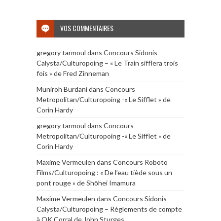
VOS COMMENTAIRES
gregory tarmoul
dans
Concours Sidonis
Calysta/Culturopoing – « Le Train sifflera trois
fois » de Fred Zinneman
Muniroh Burdani
dans
Concours
Metropolitan/Culturopoing -« Le Sifflet » de
Corin Hardy
gregory tarmoul
dans
Concours
Metropolitan/Culturopoing -« Le Sifflet » de
Corin Hardy
Maxime Vermeulen
dans
Concours Roboto
Films/Culturopoing : « De l’eau tiède sous un
pont rouge » de Shōhei Imamura
Maxime Vermeulen
dans
Concours Sidonis
Calysta/Culturopoing – Règlements de compte
à OK Corral de John Sturges