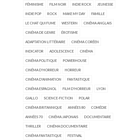
FÉMINISME
FILM NOIR
INDIE ROCK
JEUNESSE
INDIE POP
ROCK
MAKE MY DAY
FAMILLE
LE CHAT QUI FUME
WESTERN
CINÉMA ANGLAIS
CINÉMA DE GENRE
ÉROTISME
ADAPTATION LITTÉRAIRE
CINÉMA CORÉEN
INDICATOR
ADOLESCENCE
CINÉMA
CINÉMA POLITIQUE
POWERHOUSE
CINÉMA D'HORREUR
HORREUR
CINÉMA D'ANIMATION
FANTASTIQUE
CINÉMA ESPAGNOL
FILM D'HORREUR
LYON
GIALLO
SCIENCE-FICTION
POLAR
CINÉMA BRITANNIQUE
ANNÉES 80
COMÉDIE
ANNÉES 70
CINÉMA JAPONAIS
DOCUMENTAIRE
THRILLER
CINÉMA DOCUMENTAIRE
CINÉMA FANTASTIQUE
FESTIVAL