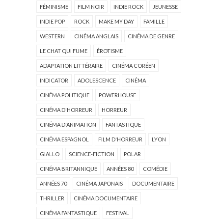
FÉMINISME
FILM NOIR
INDIE ROCK
JEUNESSE
INDIE POP
ROCK
MAKE MY DAY
FAMILLE
WESTERN
CINÉMA ANGLAIS
CINÉMA DE GENRE
LE CHAT QUI FUME
ÉROTISME
ADAPTATION LITTÉRAIRE
CINÉMA CORÉEN
INDICATOR
ADOLESCENCE
CINÉMA
CINÉMA POLITIQUE
POWERHOUSE
CINÉMA D'HORREUR
HORREUR
CINÉMA D'ANIMATION
FANTASTIQUE
CINÉMA ESPAGNOL
FILM D'HORREUR
LYON
GIALLO
SCIENCE-FICTION
POLAR
CINÉMA BRITANNIQUE
ANNÉES 80
COMÉDIE
ANNÉES 70
CINÉMA JAPONAIS
DOCUMENTAIRE
THRILLER
CINÉMA DOCUMENTAIRE
CINÉMA FANTASTIQUE
FESTIVAL