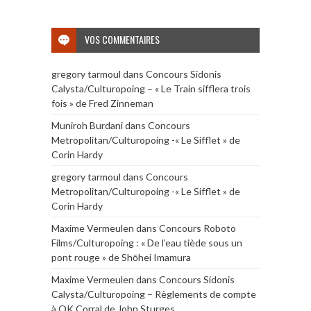
VOS COMMENTAIRES
gregory tarmoul
dans
Concours Sidonis
Calysta/Culturopoing – « Le Train sifflera trois
fois » de Fred Zinneman
Muniroh Burdani
dans
Concours
Metropolitan/Culturopoing -« Le Sifflet » de
Corin Hardy
gregory tarmoul
dans
Concours
Metropolitan/Culturopoing -« Le Sifflet » de
Corin Hardy
Maxime Vermeulen
dans
Concours Roboto
Films/Culturopoing : « De l’eau tiède sous un
pont rouge » de Shōhei Imamura
Maxime Vermeulen
dans
Concours Sidonis
Calysta/Culturopoing – Règlements de compte
à OK Corral de John Sturges