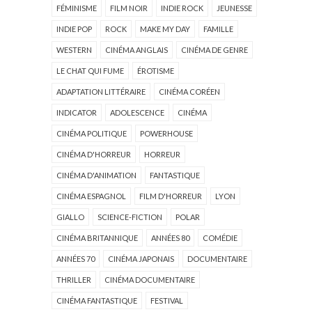
FÉMINISME
FILM NOIR
INDIE ROCK
JEUNESSE
INDIE POP
ROCK
MAKE MY DAY
FAMILLE
WESTERN
CINÉMA ANGLAIS
CINÉMA DE GENRE
LE CHAT QUI FUME
ÉROTISME
ADAPTATION LITTÉRAIRE
CINÉMA CORÉEN
INDICATOR
ADOLESCENCE
CINÉMA
CINÉMA POLITIQUE
POWERHOUSE
CINÉMA D'HORREUR
HORREUR
CINÉMA D'ANIMATION
FANTASTIQUE
CINÉMA ESPAGNOL
FILM D'HORREUR
LYON
GIALLO
SCIENCE-FICTION
POLAR
CINÉMA BRITANNIQUE
ANNÉES 80
COMÉDIE
ANNÉES 70
CINÉMA JAPONAIS
DOCUMENTAIRE
THRILLER
CINÉMA DOCUMENTAIRE
CINÉMA FANTASTIQUE
FESTIVAL