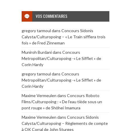
VOS COMMENTAIRES
gregory tarmoul
dans
Concours Sidonis
Calysta/Culturopoing – « Le Train sifflera trois
fois » de Fred Zinneman
Muniroh Burdani
dans
Concours
Metropolitan/Culturopoing -« Le Sifflet » de
Corin Hardy
gregory tarmoul
dans
Concours
Metropolitan/Culturopoing -« Le Sifflet » de
Corin Hardy
Maxime Vermeulen
dans
Concours Roboto
Films/Culturopoing : « De l’eau tiède sous un
pont rouge » de Shōhei Imamura
Maxime Vermeulen
dans
Concours Sidonis
Calysta/Culturopoing – Règlements de compte
à OK Corral de John Sturges