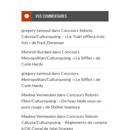
VOS COMMENTAIRES
gregory tarmoul
dans
Concours Sidonis
Calysta/Culturopoing – « Le Train sifflera trois
fois » de Fred Zinneman
Muniroh Burdani
dans
Concours
Metropolitan/Culturopoing -« Le Sifflet » de
Corin Hardy
gregory tarmoul
dans
Concours
Metropolitan/Culturopoing -« Le Sifflet » de
Corin Hardy
Maxime Vermeulen
dans
Concours Roboto
Films/Culturopoing : « De l’eau tiède sous un
pont rouge » de Shōhei Imamura
Maxime Vermeulen
dans
Concours Sidonis
Calysta/Culturopoing – Règlements de compte
à OK Corral de John Sturges