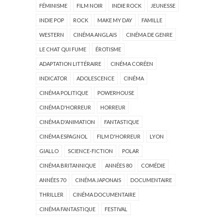
FÉMINISME
FILM NOIR
INDIE ROCK
JEUNESSE
INDIE POP
ROCK
MAKE MY DAY
FAMILLE
WESTERN
CINÉMA ANGLAIS
CINÉMA DE GENRE
LE CHAT QUI FUME
ÉROTISME
ADAPTATION LITTÉRAIRE
CINÉMA CORÉEN
INDICATOR
ADOLESCENCE
CINÉMA
CINÉMA POLITIQUE
POWERHOUSE
CINÉMA D'HORREUR
HORREUR
CINÉMA D'ANIMATION
FANTASTIQUE
CINÉMA ESPAGNOL
FILM D'HORREUR
LYON
GIALLO
SCIENCE-FICTION
POLAR
CINÉMA BRITANNIQUE
ANNÉES 80
COMÉDIE
ANNÉES 70
CINÉMA JAPONAIS
DOCUMENTAIRE
THRILLER
CINÉMA DOCUMENTAIRE
CINÉMA FANTASTIQUE
FESTIVAL