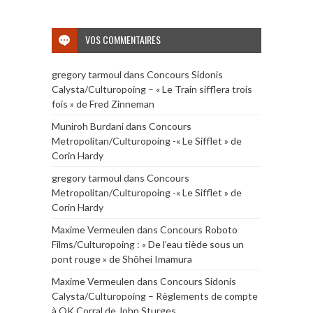
VOS COMMENTAIRES
gregory tarmoul
dans
Concours Sidonis
Calysta/Culturopoing – « Le Train sifflera trois
fois » de Fred Zinneman
Muniroh Burdani
dans
Concours
Metropolitan/Culturopoing -« Le Sifflet » de
Corin Hardy
gregory tarmoul
dans
Concours
Metropolitan/Culturopoing -« Le Sifflet » de
Corin Hardy
Maxime Vermeulen
dans
Concours Roboto
Films/Culturopoing : « De l’eau tiède sous un
pont rouge » de Shōhei Imamura
Maxime Vermeulen
dans
Concours Sidonis
Calysta/Culturopoing – Règlements de compte
à OK Corral de John Sturges