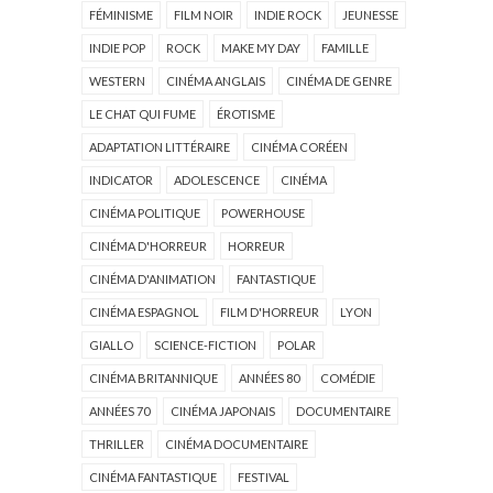
FÉMINISME
FILM NOIR
INDIE ROCK
JEUNESSE
INDIE POP
ROCK
MAKE MY DAY
FAMILLE
WESTERN
CINÉMA ANGLAIS
CINÉMA DE GENRE
LE CHAT QUI FUME
ÉROTISME
ADAPTATION LITTÉRAIRE
CINÉMA CORÉEN
INDICATOR
ADOLESCENCE
CINÉMA
CINÉMA POLITIQUE
POWERHOUSE
CINÉMA D'HORREUR
HORREUR
CINÉMA D'ANIMATION
FANTASTIQUE
CINÉMA ESPAGNOL
FILM D'HORREUR
LYON
GIALLO
SCIENCE-FICTION
POLAR
CINÉMA BRITANNIQUE
ANNÉES 80
COMÉDIE
ANNÉES 70
CINÉMA JAPONAIS
DOCUMENTAIRE
THRILLER
CINÉMA DOCUMENTAIRE
CINÉMA FANTASTIQUE
FESTIVAL