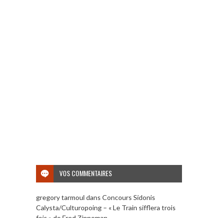
VOS COMMENTAIRES
gregory tarmoul
dans
Concours Sidonis
Calysta/Culturopoing – « Le Train sifflera trois
fois » de Fred Zinneman