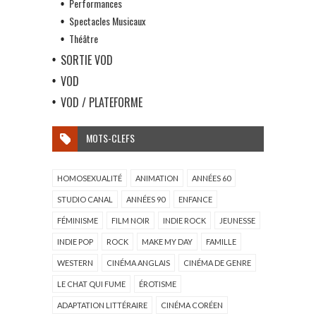
Performances
Spectacles Musicaux
Théâtre
SORTIE VOD
VOD
VOD / PLATEFORME
MOTS-CLEFS
HOMOSEXUALITÉ
ANIMATION
ANNÉES 60
STUDIO CANAL
ANNÉES 90
ENFANCE
FÉMINISME
FILM NOIR
INDIE ROCK
JEUNESSE
INDIE POP
ROCK
MAKE MY DAY
FAMILLE
WESTERN
CINÉMA ANGLAIS
CINÉMA DE GENRE
LE CHAT QUI FUME
ÉROTISME
ADAPTATION LITTÉRAIRE
CINÉMA CORÉEN