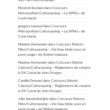
Muniroh Burdani
dans
Concours
Metropolitan/Culturopoing -« Le Sifflet » de
Corin Hardy
gregory tarmoul
dans
Concours
Metropolitan/Culturopoing -« Le Sifflet » de
Corin Hardy
Maxime Vermeulen
dans
Concours Roboto
Films/Culturopoing : « De l’eau tiède sous un
pont rouge » de Shōhei Imamura
Maxime Vermeulen
dans
Concours Sidonis
Calysta/Culturopoing – Règlements de compte
à OK Corral de John Sturges
Camille Desmet
dans
Concours Sidonis
Calysta/Culturopoing – Règlements de compte
à OK Corral de John Sturges
Julie Vandenberghe
dans
Concours Roboto
Films/Culturopoing : « De l’eau tiède sous un
pont rouge » de Shōhei Imamura