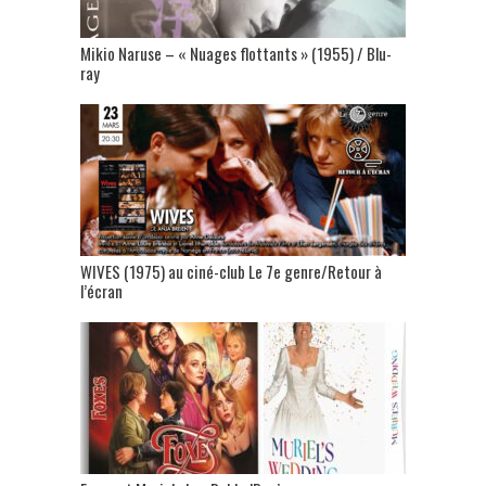
Mikio Naruse – « Nuages flottants » (1955) / Blu-
ray
WIVES (1975) au ciné-club Le 7e genre/Retour à
l’écran