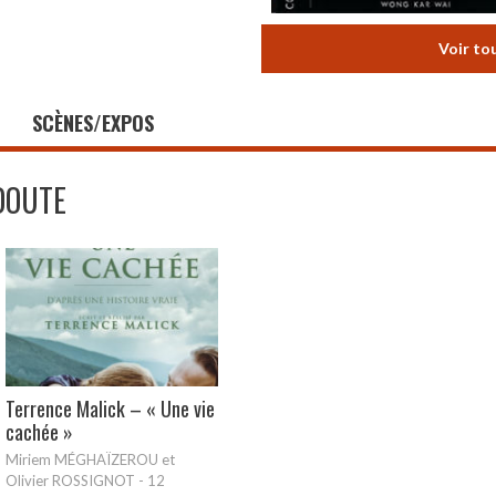
Voir to
SCÈNES/EXPOS
DOUTE
Terrence Malick – « Une vie
cachée »
Miriem MÉGHAÏZEROU et
Olivier ROSSIGNOT
-
12