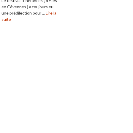
Le festival Itinérances ( d’Alès
en Cévennes ) a toujours eu
une prédilection pour ...
Lire la
suite