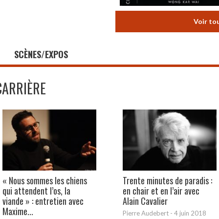
Voir to
SCÈNES/EXPOS
CARRIÈRE
« Nous sommes les chiens
Trente minutes de paradis :
qui attendent l’os, la
en chair et en l’air avec
viande » : entretien avec
Alain Cavalier
Maxime...
Pierre Audebert
-
4 juin 2018