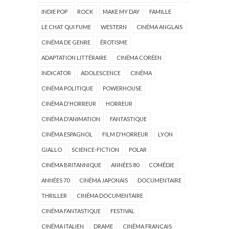
INDIE POP
ROCK
MAKE MY DAY
FAMILLE
LE CHAT QUI FUME
WESTERN
CINÉMA ANGLAIS
CINÉMA DE GENRE
ÉROTISME
ADAPTATION LITTÉRAIRE
CINÉMA CORÉEN
INDICATOR
ADOLESCENCE
CINÉMA
CINÉMA POLITIQUE
POWERHOUSE
CINÉMA D'HORREUR
HORREUR
CINÉMA D'ANIMATION
FANTASTIQUE
CINÉMA ESPAGNOL
FILM D'HORREUR
LYON
GIALLO
SCIENCE-FICTION
POLAR
CINÉMA BRITANNIQUE
ANNÉES 80
COMÉDIE
ANNÉES 70
CINÉMA JAPONAIS
DOCUMENTAIRE
THRILLER
CINÉMA DOCUMENTAIRE
CINÉMA FANTASTIQUE
FESTIVAL
CINÉMA ITALIEN
DRAME
CINÉMA FRANÇAIS