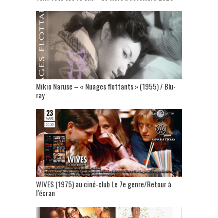
Mikio Naruse – « Nuages flottants » (1955) / Blu-
ray
WIVES (1975) au ciné-club Le 7e genre/Retour à
l’écran