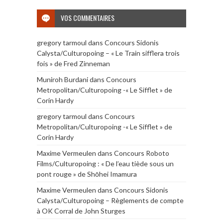
VOS COMMENTAIRES
gregory tarmoul
dans
Concours Sidonis
Calysta/Culturopoing – « Le Train sifflera trois
fois » de Fred Zinneman
Muniroh Burdani
dans
Concours
Metropolitan/Culturopoing -« Le Sifflet » de
Corin Hardy
gregory tarmoul
dans
Concours
Metropolitan/Culturopoing -« Le Sifflet » de
Corin Hardy
Maxime Vermeulen
dans
Concours Roboto
Films/Culturopoing : « De l’eau tiède sous un
pont rouge » de Shōhei Imamura
Maxime Vermeulen
dans
Concours Sidonis
Calysta/Culturopoing – Règlements de compte
à OK Corral de John Sturges