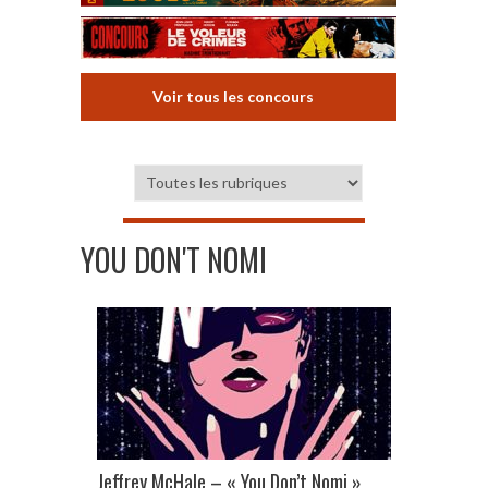
Voir tous les concours
YOU DON'T NOMI
Jeffrey McHale – « You Don’t Nomi »