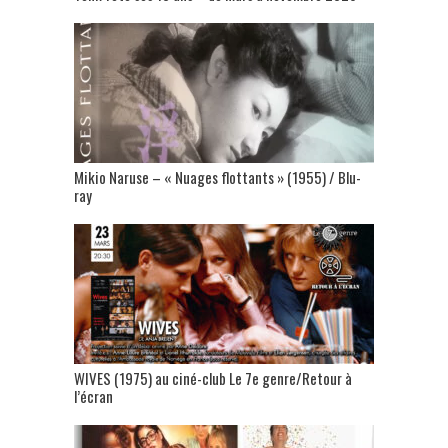
Mikio Naruse – « Nuages flottants » (1955) / Blu-
ray
WIVES (1975) au ciné-club Le 7e genre/Retour à
l’écran