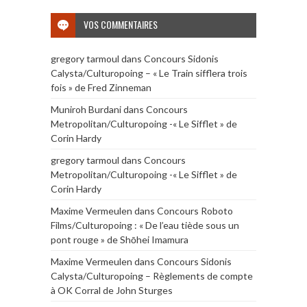
VOS COMMENTAIRES
gregory tarmoul
dans
Concours Sidonis
Calysta/Culturopoing – « Le Train sifflera trois
fois » de Fred Zinneman
Muniroh Burdani
dans
Concours
Metropolitan/Culturopoing -« Le Sifflet » de
Corin Hardy
gregory tarmoul
dans
Concours
Metropolitan/Culturopoing -« Le Sifflet » de
Corin Hardy
Maxime Vermeulen
dans
Concours Roboto
Films/Culturopoing : « De l’eau tiède sous un
pont rouge » de Shōhei Imamura
Maxime Vermeulen
dans
Concours Sidonis
Calysta/Culturopoing – Règlements de compte
à OK Corral de John Sturges