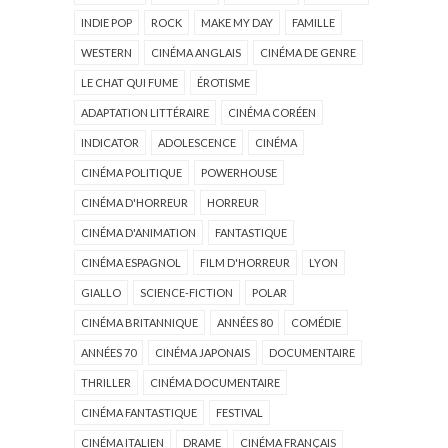
INDIE POP
ROCK
MAKE MY DAY
FAMILLE
WESTERN
CINÉMA ANGLAIS
CINÉMA DE GENRE
LE CHAT QUI FUME
ÉROTISME
ADAPTATION LITTÉRAIRE
CINÉMA CORÉEN
INDICATOR
ADOLESCENCE
CINÉMA
CINÉMA POLITIQUE
POWERHOUSE
CINÉMA D'HORREUR
HORREUR
CINÉMA D'ANIMATION
FANTASTIQUE
CINÉMA ESPAGNOL
FILM D'HORREUR
LYON
GIALLO
SCIENCE-FICTION
POLAR
CINÉMA BRITANNIQUE
ANNÉES 80
COMÉDIE
ANNÉES 70
CINÉMA JAPONAIS
DOCUMENTAIRE
THRILLER
CINÉMA DOCUMENTAIRE
CINÉMA FANTASTIQUE
FESTIVAL
CINÉMA ITALIEN
DRAME
CINÉMA FRANÇAIS