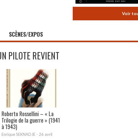
Voir to
SCÈNES/EXPOS
UN PILOTE REVIENT
Roberto Rossellini – « La
Trilogie de la guerre » (1941
à 1943)
Enrique SEKNADJE
-
26 avril