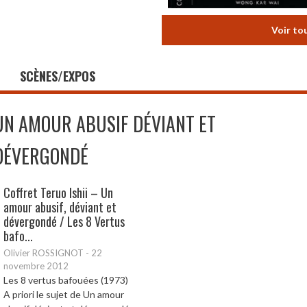
Voir to
SCÈNES/EXPOS
UN AMOUR ABUSIF DÉVIANT ET
DÉVERGONDÉ
Coffret Teruo Ishii – Un
amour abusif, déviant et
dévergondé / Les 8 Vertus
bafo...
Olivier ROSSIGNOT
-
22
novembre 2012
Les 8 vertus bafouées (1973)
A priori le sujet de Un amour