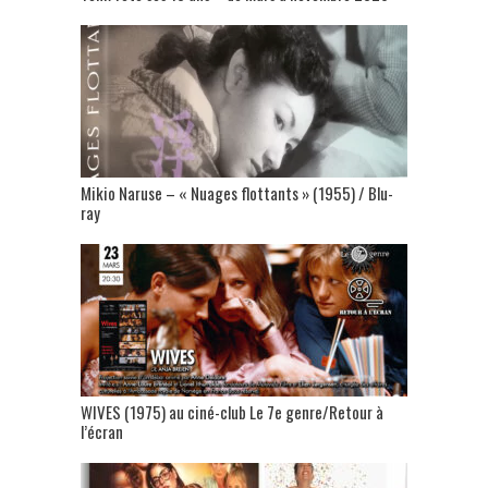
Mikio Naruse – « Nuages flottants » (1955) / Blu-
ray
WIVES (1975) au ciné-club Le 7e genre/Retour à
l’écran