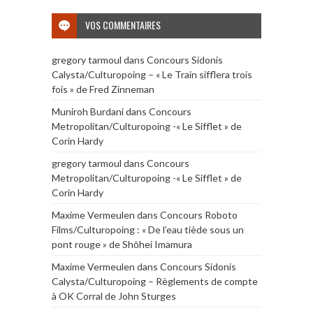
VOS COMMENTAIRES
gregory tarmoul
dans
Concours Sidonis
Calysta/Culturopoing – « Le Train sifflera trois
fois » de Fred Zinneman
Muniroh Burdani
dans
Concours
Metropolitan/Culturopoing -« Le Sifflet » de
Corin Hardy
gregory tarmoul
dans
Concours
Metropolitan/Culturopoing -« Le Sifflet » de
Corin Hardy
Maxime Vermeulen
dans
Concours Roboto
Films/Culturopoing : « De l’eau tiède sous un
pont rouge » de Shōhei Imamura
Maxime Vermeulen
dans
Concours Sidonis
Calysta/Culturopoing – Règlements de compte
à OK Corral de John Sturges