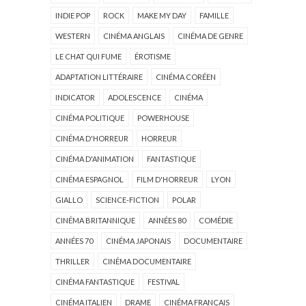
INDIE POP
ROCK
MAKE MY DAY
FAMILLE
WESTERN
CINÉMA ANGLAIS
CINÉMA DE GENRE
LE CHAT QUI FUME
ÉROTISME
ADAPTATION LITTÉRAIRE
CINÉMA CORÉEN
INDICATOR
ADOLESCENCE
CINÉMA
CINÉMA POLITIQUE
POWERHOUSE
CINÉMA D'HORREUR
HORREUR
CINÉMA D'ANIMATION
FANTASTIQUE
CINÉMA ESPAGNOL
FILM D'HORREUR
LYON
GIALLO
SCIENCE-FICTION
POLAR
CINÉMA BRITANNIQUE
ANNÉES 80
COMÉDIE
ANNÉES 70
CINÉMA JAPONAIS
DOCUMENTAIRE
THRILLER
CINÉMA DOCUMENTAIRE
CINÉMA FANTASTIQUE
FESTIVAL
CINÉMA ITALIEN
DRAME
CINÉMA FRANÇAIS