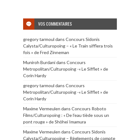
VOS COMMENTAIRES
gregory tarmoul
dans
Concours Sidonis
Calysta/Culturopoing – « Le Train sifflera trois
fois » de Fred Zinneman
Muniroh Burdani
dans
Concours
Metropolitan/Culturopoing -« Le Sifflet » de
Corin Hardy
gregory tarmoul
dans
Concours
Metropolitan/Culturopoing -« Le Sifflet » de
Corin Hardy
Maxime Vermeulen
dans
Concours Roboto
Films/Culturopoing : « De l’eau tiède sous un
pont rouge » de Shōhei Imamura
Maxime Vermeulen
dans
Concours Sidonis
Calysta/Culturopoing – Règlements de compte