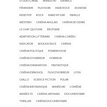
STUDIO CANAL
ANNÉES 90
ENFANCE
FÉMINISME
FILM NOIR
INDIE ROCK
JEUNESSE
INDIE POP
ROCK
MAKE MY DAY
FAMILLE
WESTERN
CINÉMA ANGLAIS
CINÉMA DE GENRE
LE CHAT QUI FUME
ÉROTISME
ADAPTATION LITTÉRAIRE
CINÉMA CORÉEN
INDICATOR
ADOLESCENCE
CINÉMA
CINÉMA POLITIQUE
POWERHOUSE
CINÉMA D'HORREUR
HORREUR
CINÉMA D'ANIMATION
FANTASTIQUE
CINÉMA ESPAGNOL
FILM D'HORREUR
LYON
GIALLO
SCIENCE-FICTION
POLAR
CINÉMA BRITANNIQUE
ANNÉES 80
COMÉDIE
ANNÉES 70
CINÉMA JAPONAIS
DOCUMENTAIRE
THRILLER
CINÉMA DOCUMENTAIRE