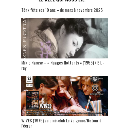
Tënk fête ses 10 ans – de mars à novembre 2026
Mikio Naruse – « Nuages flottants » (1955) / Blu-
ray
WIVES (1975) au ciné-club Le 7e genre/Retour à
l’écran